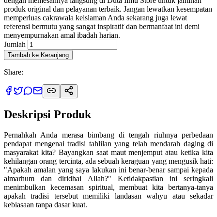
dengan memesannya langsung di Duta Ilmu Store untuk jaminan
produk original dan pelayanan terbaik. Jangan lewatkan kesempatan
memperluas cakrawala keislaman Anda sekarang juga lewat
referensi bermutu yang sangat inspiratif dan bermanfaat ini demi
menyempurnakan amal ibadah harian.
Jumlah
Tambah ke Keranjang
Share:
Deskripsi Produk
Pernahkah Anda merasa bimbang di tengah riuhnya perbedaan
pendapat mengenai tradisi tahlilan yang telah mendarah daging di
masyarakat kita? Bayangkan saat maut menjemput atau ketika kita
kehilangan orang tercinta, ada sebuah keraguan yang mengusik hati:
"Apakah amalan yang saya lakukan ini benar-benar sampai kepada
almarhum dan diridhai Allah?" Ketidakpastian ini seringkali
menimbulkan kecemasan spiritual, membuat kita bertanya-tanya
apakah tradisi tersebut memiliki landasan wahyu atau sekadar
kebiasaan tanpa dasar kuat.