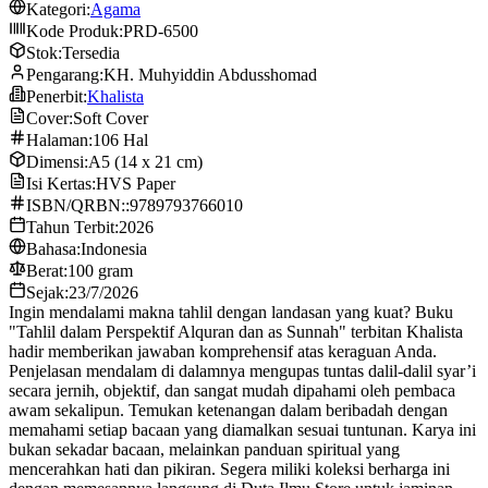
Kategori:
Agama
Kode Produk:
PRD-6500
Stok:
Tersedia
Pengarang:
KH. Muhyiddin Abdusshomad
Penerbit:
Khalista
Cover:
Soft Cover
Halaman:
106 Hal
Dimensi:
A5 (14 x 21 cm)
Isi Kertas:
HVS Paper
ISBN/QRBN::
9789793766010
Tahun Terbit:
2026
Bahasa:
Indonesia
Berat:
100 gram
Sejak:
23/7/2026
Ingin mendalami makna tahlil dengan landasan yang kuat? Buku
"Tahlil dalam Perspektif Alquran dan as Sunnah" terbitan Khalista
hadir memberikan jawaban komprehensif atas keraguan Anda.
Penjelasan mendalam di dalamnya mengupas tuntas dalil-dalil syar’i
secara jernih, objektif, dan sangat mudah dipahami oleh pembaca
awam sekalipun. Temukan ketenangan dalam beribadah dengan
memahami setiap bacaan yang diamalkan sesuai tuntunan. Karya ini
bukan sekadar bacaan, melainkan panduan spiritual yang
mencerahkan hati dan pikiran. Segera miliki koleksi berharga ini