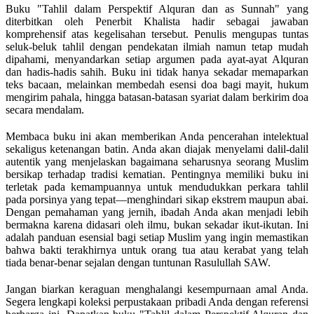
Buku "Tahlil dalam Perspektif Alquran dan as Sunnah" yang
diterbitkan oleh Penerbit Khalista hadir sebagai jawaban
komprehensif atas kegelisahan tersebut. Penulis mengupas tuntas
seluk-beluk tahlil dengan pendekatan ilmiah namun tetap mudah
dipahami, menyandarkan setiap argumen pada ayat-ayat Alquran
dan hadis-hadis sahih. Buku ini tidak hanya sekadar memaparkan
teks bacaan, melainkan membedah esensi doa bagi mayit, hukum
mengirim pahala, hingga batasan-batasan syariat dalam berkirim doa
secara mendalam.
Membaca buku ini akan memberikan Anda pencerahan intelektual
sekaligus ketenangan batin. Anda akan diajak menyelami dalil-dalil
autentik yang menjelaskan bagaimana seharusnya seorang Muslim
bersikap terhadap tradisi kematian. Pentingnya memiliki buku ini
terletak pada kemampuannya untuk mendudukkan perkara tahlil
pada porsinya yang tepat—menghindari sikap ekstrem maupun abai.
Dengan pemahaman yang jernih, ibadah Anda akan menjadi lebih
bermakna karena didasari oleh ilmu, bukan sekadar ikut-ikutan. Ini
adalah panduan esensial bagi setiap Muslim yang ingin memastikan
bahwa bakti terakhirnya untuk orang tua atau kerabat yang telah
tiada benar-benar sejalan dengan tuntunan Rasulullah SAW.
Jangan biarkan keraguan menghalangi kesempurnaan amal Anda.
Segera lengkapi koleksi perpustakaan pribadi Anda dengan referensi