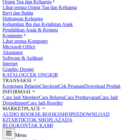
Orang Tua dan Keluarga
Lihat semua Orang Tua dan Keluarga
Bayi dan Balita
Hubungan Keluarga
Kehamilan Ibu dan Kelahiran Anak
Pendidikan Anak & Remaja
Komputer
Lihat semua Komputer
Microsoft Office
Akuntansi
Software & Aplikasi
Internet
Graphic Design
KATALOG
CEK ONGKIR
TRANSAKSI
Keranjang Belanja
Checkout
Cek Pesanan
Download Produk
INFORMASI
Cara Jadi Member
Cara Belanja
Cara Pembayaran
Cara Jadi
Dropshipper
Cara Jadi Reseller
MARKETPLACE
AUDIO BOOKS
E-BOOKS
SHOPEE
DOWNLOAD
KITAB
TIKTOK SHOP
LAZADA
BLOG
KONTAK KAMI
Menu