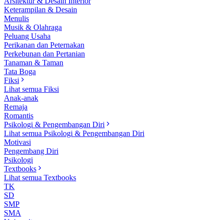
Arsitektur & Desain Interior
Keterampilan & Desain
Menulis
Musik & Olahraga
Peluang Usaha
Perikanan dan Peternakan
Perkebunan dan Pertanian
Tanaman & Taman
Tata Boga
Fiksi
Lihat semua Fiksi
Anak-anak
Remaja
Romantis
Psikologi & Pengembangan Diri
Lihat semua Psikologi & Pengembangan Diri
Motivasi
Pengembang Diri
Psikologi
Textbooks
Lihat semua Textbooks
TK
SD
SMP
SMA