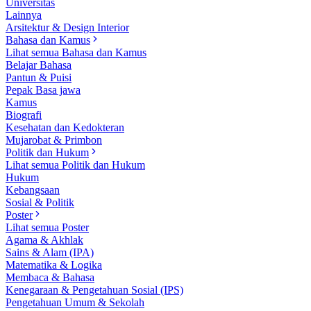
Universitas
Lainnya
Arsitektur & Design Interior
Bahasa dan Kamus
Lihat semua Bahasa dan Kamus
Belajar Bahasa
Pantun & Puisi
Pepak Basa jawa
Kamus
Biografi
Kesehatan dan Kedokteran
Mujarobat & Primbon
Politik dan Hukum
Lihat semua Politik dan Hukum
Hukum
Kebangsaan
Sosial & Politik
Poster
Lihat semua Poster
Agama & Akhlak
Sains & Alam (IPA)
Matematika & Logika
Membaca & Bahasa
Kenegaraan & Pengetahuan Sosial (IPS)
Pengetahuan Umum & Sekolah