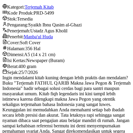
Kategori:
Terjemah Kitab
Kode Produk:
PRD-5499
Stok:
Tersedia
Pengarang:
Syaikh Ibnu Qasim al-Ghazi
Penerjemah:
Ustadz Agus Kholil
Penerbit:
Manba'ul Huda
Cover:
Soft Cover
Halaman:
356 Hal
Dimensi:
A5 (14 x 21 cm)
Isi Kertas:
Newspaper (Buram)
Berat:
400 gram
Sejak:
25/7/2026
Ingin mendalami kitab kuning dengan lebih praktis dan mendalam?
Buku "Terjemah FATHUL QARIB Makna Jawa Pegon & Terjemah
Indonesia" hadir sebagai solusi cerdas bagi para santri maupun
masyarakat umum. Kitab fiqh legendaris ini kini tampil lebih
istimewa karena dilengkapi makna Jawa Pegon yang otentik
sekaligus terjemahan bahasa Indonesia yang sangat luwes.
Keunggulan ini memudahkan Anda memahami setiap bab ibadah
secara lebih presisi dan akurat. Tata letaknya rapi sehingga sangat
nyaman dibaca saat pengajian atau belajar mandiri di rumah. Jangan
sampai kehabisan referensi bermutu ini demi menyempurnakan
pemahaman syariat Anda. Sangat direkomendasikan untuk segera