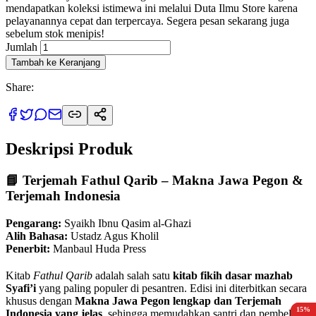
mendapatkan koleksi istimewa ini melalui Duta Ilmu Store karena
pelayanannya cepat dan terpercaya. Segera pesan sekarang juga
sebelum stok menipis!
Jumlah
Tambah ke Keranjang
Share:
Deskripsi Produk
📘 Terjemah Fathul Qarib – Makna Jawa Pegon &
Terjemah Indonesia
Pengarang:
Syaikh Ibnu Qasim al-Ghazi
Alih Bahasa:
Ustadz Agus Kholil
Penerbit:
Manbaul Huda Press
Kitab
Fathul Qarib
adalah salah satu
kitab fikih dasar mazhab
Syafi’i
yang paling populer di pesantren. Edisi ini diterbitkan secara
khusus dengan
Makna Jawa Pegon lengkap dan Terjemah
15%
10%
15%
15%
15%
Indonesia yang jelas
, sehingga memudahkan santri dan pembelajar