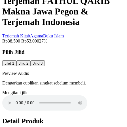
Terjemah FATHUL QARIB
Makna Jawa Pegon &
Terjemah Indonesia
Terjemah Kitab
Agama
Buku Islam
Rp38.500
Rp53.000
27%
Pilih Jilid
Jilid 1
Jilid 2
Jilid 3
Preview Audio
Dengarkan cuplikan singkat sebelum membeli.
Mengikuti jilid
Detail Produk