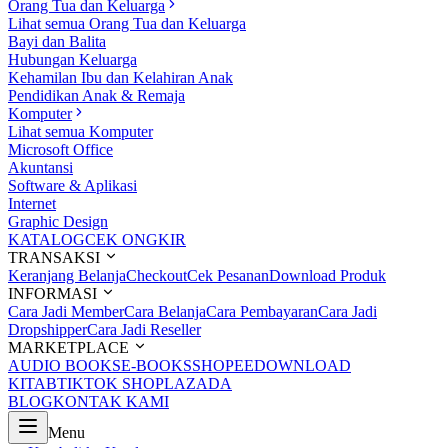
Orang Tua dan Keluarga
Lihat semua Orang Tua dan Keluarga
Bayi dan Balita
Hubungan Keluarga
Kehamilan Ibu dan Kelahiran Anak
Pendidikan Anak & Remaja
Komputer
Lihat semua Komputer
Microsoft Office
Akuntansi
Software & Aplikasi
Internet
Graphic Design
KATALOG
CEK ONGKIR
TRANSAKSI
Keranjang Belanja
Checkout
Cek Pesanan
Download Produk
INFORMASI
Cara Jadi Member
Cara Belanja
Cara Pembayaran
Cara Jadi
Dropshipper
Cara Jadi Reseller
MARKETPLACE
AUDIO BOOKS
E-BOOKS
SHOPEE
DOWNLOAD
KITAB
TIKTOK SHOP
LAZADA
BLOG
KONTAK KAMI
Menu