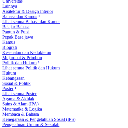
Universitas
Lainnya
Arsitektur & Design Interior
Bahasa dan Kamus
Lihat semua Bahasa dan Kamus
Belajar Bahasa
Pantun & Puisi
Pepak Basa jawa
Kamus
Biografi
Kesehatan dan Kedokteran
Mujarobat & Primbon
Politik dan Hukum
Lihat semua Politik dan Hukum
Hukum
Kebangsaan
Sosial & Politik
Poster
Lihat semua Poster
Agama & Akhlak
Sains & Alam (IPA)
Matematika & Logika
Membaca & Bahasa
Kenegaraan & Pengetahuan Sosial (IPS)
Pengetahuan Umum & Sekolah