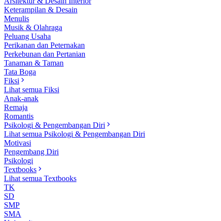
Arsitektur & Desain Interior
Keterampilan & Desain
Menulis
Musik & Olahraga
Peluang Usaha
Perikanan dan Peternakan
Perkebunan dan Pertanian
Tanaman & Taman
Tata Boga
Fiksi
Lihat semua Fiksi
Anak-anak
Remaja
Romantis
Psikologi & Pengembangan Diri
Lihat semua Psikologi & Pengembangan Diri
Motivasi
Pengembang Diri
Psikologi
Textbooks
Lihat semua Textbooks
TK
SD
SMP
SMA