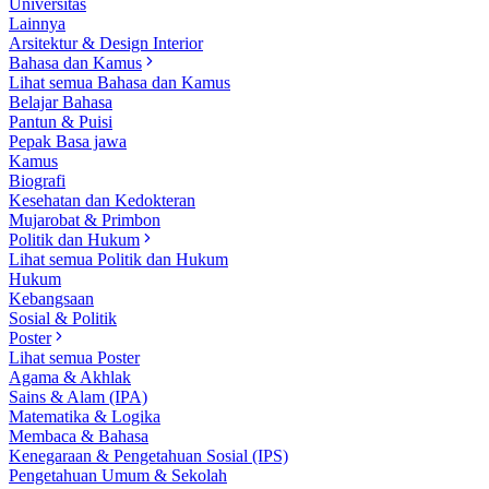
Universitas
Lainnya
Arsitektur & Design Interior
Bahasa dan Kamus
Lihat semua Bahasa dan Kamus
Belajar Bahasa
Pantun & Puisi
Pepak Basa jawa
Kamus
Biografi
Kesehatan dan Kedokteran
Mujarobat & Primbon
Politik dan Hukum
Lihat semua Politik dan Hukum
Hukum
Kebangsaan
Sosial & Politik
Poster
Lihat semua Poster
Agama & Akhlak
Sains & Alam (IPA)
Matematika & Logika
Membaca & Bahasa
Kenegaraan & Pengetahuan Sosial (IPS)
Pengetahuan Umum & Sekolah