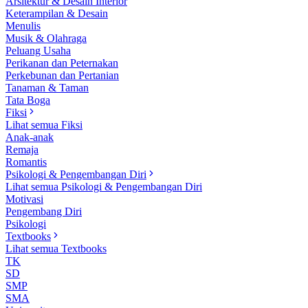
Arsitektur & Desain Interior
Keterampilan & Desain
Menulis
Musik & Olahraga
Peluang Usaha
Perikanan dan Peternakan
Perkebunan dan Pertanian
Tanaman & Taman
Tata Boga
Fiksi
Lihat semua Fiksi
Anak-anak
Remaja
Romantis
Psikologi & Pengembangan Diri
Lihat semua Psikologi & Pengembangan Diri
Motivasi
Pengembang Diri
Psikologi
Textbooks
Lihat semua Textbooks
TK
SD
SMP
SMA