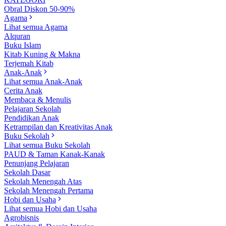
Obral Diskon 50-90%
Agama
Lihat semua Agama
Alquran
Buku Islam
Kitab Kuning & Makna
Terjemah Kitab
Anak-Anak
Lihat semua Anak-Anak
Cerita Anak
Membaca & Menulis
Pelajaran Sekolah
Pendidikan Anak
Ketrampilan dan Kreativitas Anak
Buku Sekolah
Lihat semua Buku Sekolah
PAUD & Taman Kanak-Kanak
Penunjang Pelajaran
Sekolah Dasar
Sekolah Menengah Atas
Sekolah Menengah Pertama
Hobi dan Usaha
Lihat semua Hobi dan Usaha
Agrobisnis