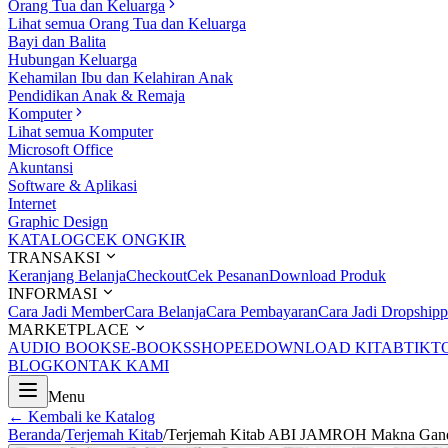
Orang Tua dan Keluarga
Lihat semua Orang Tua dan Keluarga
Bayi dan Balita
Hubungan Keluarga
Kehamilan Ibu dan Kelahiran Anak
Pendidikan Anak & Remaja
Komputer
Lihat semua Komputer
Microsoft Office
Akuntansi
Software & Aplikasi
Internet
Graphic Design
KATALOG
CEK ONGKIR
TRANSAKSI
Keranjang Belanja
Checkout
Cek Pesanan
Download Produk
INFORMASI
Cara Jadi Member
Cara Belanja
Cara Pembayaran
Cara Jadi Dropshipp
MARKETPLACE
AUDIO BOOKS
E-BOOKS
SHOPEE
DOWNLOAD KITAB
TIKT
BLOG
KONTAK KAMI
Menu
← Kembali ke Katalog
Beranda
/
Terjemah Kitab
/
Terjemah Kitab ABI JAMROH Makna Gandu