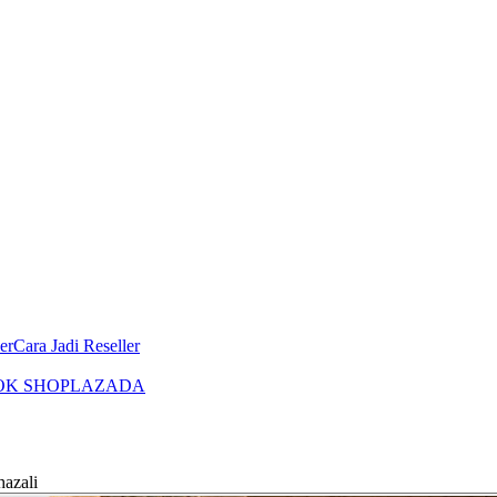
er
Cara Jadi Reseller
OK SHOP
LAZADA
hazali