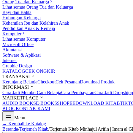
Orang Tua dan Keluarga
Lihat semua Orang Tua dan Keluarga
Bayi dan Balita
Hubungan Keluarga
Kehamilan Ibu dan Kelahiran Anak
Pendidikan Anak & Remaja
Komputer
Lihat semua Komputer
Microsoft Office
Akuntansi
Software & Aplikasi
Internet
Graphic Design
KATALOG
CEK ONGKIR
TRANSAKSI
Keranjang Belanja
Checkout
Cek Pesanan
Download Produk
INFORMASI
Cara Jadi Member
Cara Belanja
Cara Pembayaran
Cara Jadi Dropshipp
MARKETPLACE
AUDIO BOOKS
E-BOOKS
SHOPEE
DOWNLOAD KITAB
TIKT
BLOG
KONTAK KAMI
Menu
← Kembali ke Katalog
Beranda
/
Terjemah Kitab
/
Terjemah Kitab Minhajul Arifin | Imam al G