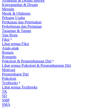
Arsitektur & Desain Interior
Keterampilan & Desain
Menulis
Musik & Olahraga
Peluang Usaha
Perikanan dan Peternakan
Perkebunan dan Pertanian
Tanaman & Taman
Tata Boga
Fiksi
Lihat semua Fiksi
Anak-anak
Remaja
Romantis
Psikologi & Pengembangan Diri
Lihat semua Psikologi & Pengembangan Diri
Motivasi
Pengembang Diri
Psikologi
Textbooks
Lihat semua Textbooks
TK
SD
SMP
SMA