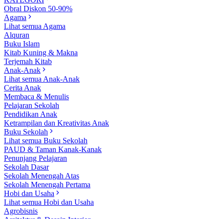
Obral Diskon 50-90%
Agama
Lihat semua Agama
Alquran
Buku Islam
Kitab Kuning & Makna
Terjemah Kitab
Anak-Anak
Lihat semua Anak-Anak
Cerita Anak
Membaca & Menulis
Pelajaran Sekolah
Pendidikan Anak
Ketrampilan dan Kreativitas Anak
Buku Sekolah
Lihat semua Buku Sekolah
PAUD & Taman Kanak-Kanak
Penunjang Pelajaran
Sekolah Dasar
Sekolah Menengah Atas
Sekolah Menengah Pertama
Hobi dan Usaha
Lihat semua Hobi dan Usaha
Agrobisnis