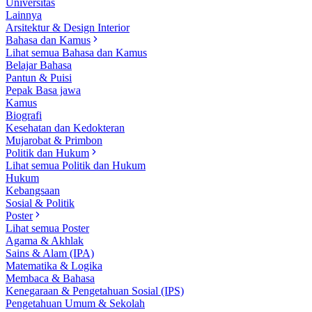
Universitas
Lainnya
Arsitektur & Design Interior
Bahasa dan Kamus
Lihat semua Bahasa dan Kamus
Belajar Bahasa
Pantun & Puisi
Pepak Basa jawa
Kamus
Biografi
Kesehatan dan Kedokteran
Mujarobat & Primbon
Politik dan Hukum
Lihat semua Politik dan Hukum
Hukum
Kebangsaan
Sosial & Politik
Poster
Lihat semua Poster
Agama & Akhlak
Sains & Alam (IPA)
Matematika & Logika
Membaca & Bahasa
Kenegaraan & Pengetahuan Sosial (IPS)
Pengetahuan Umum & Sekolah