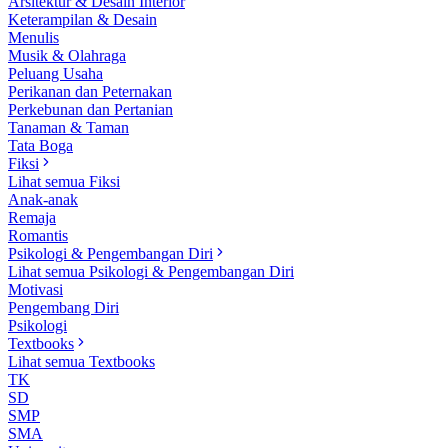
Arsitektur & Desain Interior
Keterampilan & Desain
Menulis
Musik & Olahraga
Peluang Usaha
Perikanan dan Peternakan
Perkebunan dan Pertanian
Tanaman & Taman
Tata Boga
Fiksi
Lihat semua Fiksi
Anak-anak
Remaja
Romantis
Psikologi & Pengembangan Diri
Lihat semua Psikologi & Pengembangan Diri
Motivasi
Pengembang Diri
Psikologi
Textbooks
Lihat semua Textbooks
TK
SD
SMP
SMA