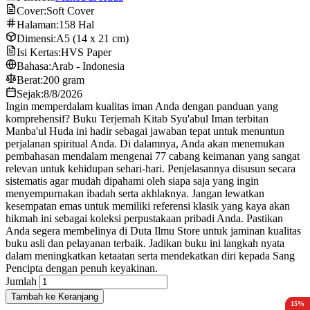
Cover:
Soft Cover
Halaman:
158 Hal
Dimensi:
A5 (14 x 21 cm)
Isi Kertas:
HVS Paper
Bahasa:
Arab - Indonesia
Berat:
200 gram
Sejak:
8/8/2026
Ingin memperdalam kualitas iman Anda dengan panduan yang
komprehensif? Buku Terjemah Kitab Syu'abul Iman terbitan
Manba'ul Huda ini hadir sebagai jawaban tepat untuk menuntun
perjalanan spiritual Anda. Di dalamnya, Anda akan menemukan
pembahasan mendalam mengenai 77 cabang keimanan yang sangat
relevan untuk kehidupan sehari-hari. Penjelasannya disusun secara
sistematis agar mudah dipahami oleh siapa saja yang ingin
menyempurnakan ibadah serta akhlaknya. Jangan lewatkan
kesempatan emas untuk memiliki referensi klasik yang kaya akan
hikmah ini sebagai koleksi perpustakaan pribadi Anda. Pastikan
Anda segera membelinya di Duta Ilmu Store untuk jaminan kualitas
buku asli dan pelayanan terbaik. Jadikan buku ini langkah nyata
dalam meningkatkan ketaatan serta mendekatkan diri kepada Sang
Pencipta dengan penuh keyakinan.
Jumlah
Tambah ke Keranjang
15%
10%
15%
15%
15%