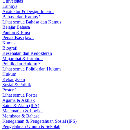
Universitas
Lainnya
Arsitektur & Design Interior
Bahasa dan Kamus
Lihat semua Bahasa dan Kamus
Belajar Bahasa
Pantun & Puisi
Pepak Basa jawa
Kamus
Biografi
Kesehatan dan Kedokteran
Mujarobat & Primbon
Politik dan Hukum
Lihat semua Politik dan Hukum
Hukum
Kebangsaan
Sosial & Politik
Poster
Lihat semua Poster
Agama & Akhlak
Sains & Alam (IPA)
Matematika & Logika
Membaca & Bahasa
Kenegaraan & Pengetahuan Sosial (IPS)
Pengetahuan Umum & Sekolah