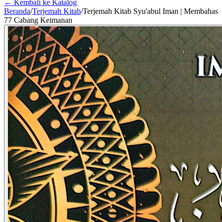
← Kembali ke Katalog
Beranda
/
Terjemah Kitab
/
Terjemah Kitab Syu'abul Iman | Membahas
77 Cabang Keimanan