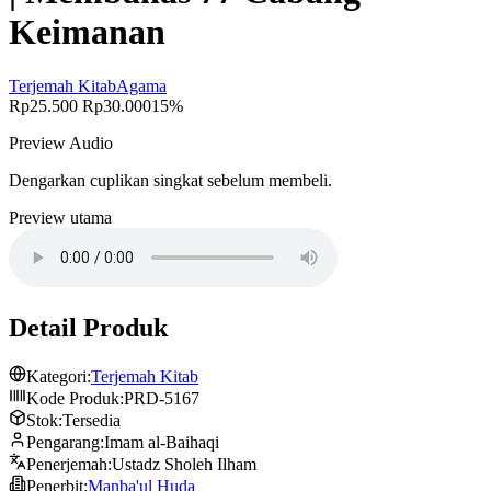
Keimanan
Terjemah Kitab
Agama
Rp25.500
Rp30.000
15%
Preview Audio
Dengarkan cuplikan singkat sebelum membeli.
Preview utama
Detail Produk
Kategori:
Terjemah Kitab
Kode Produk:
PRD-5167
Stok:
Tersedia
Pengarang:
Imam al-Baihaqi
Penerjemah:
Ustadz Sholeh Ilham
Penerbit:
Manba'ul Huda