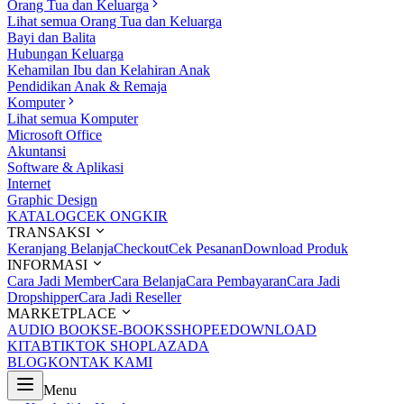
Orang Tua dan Keluarga
Lihat semua Orang Tua dan Keluarga
Bayi dan Balita
Hubungan Keluarga
Kehamilan Ibu dan Kelahiran Anak
Pendidikan Anak & Remaja
Komputer
Lihat semua Komputer
Microsoft Office
Akuntansi
Software & Aplikasi
Internet
Graphic Design
KATALOG
CEK ONGKIR
TRANSAKSI
Keranjang Belanja
Checkout
Cek Pesanan
Download Produk
INFORMASI
Cara Jadi Member
Cara Belanja
Cara Pembayaran
Cara Jadi
Dropshipper
Cara Jadi Reseller
MARKETPLACE
AUDIO BOOKS
E-BOOKS
SHOPEE
DOWNLOAD
KITAB
TIKTOK SHOP
LAZADA
BLOG
KONTAK KAMI
Menu