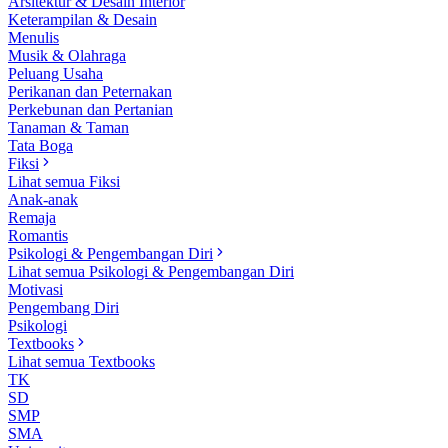
Arsitektur & Desain Interior
Keterampilan & Desain
Menulis
Musik & Olahraga
Peluang Usaha
Perikanan dan Peternakan
Perkebunan dan Pertanian
Tanaman & Taman
Tata Boga
Fiksi
Lihat semua Fiksi
Anak-anak
Remaja
Romantis
Psikologi & Pengembangan Diri
Lihat semua Psikologi & Pengembangan Diri
Motivasi
Pengembang Diri
Psikologi
Textbooks
Lihat semua Textbooks
TK
SD
SMP
SMA