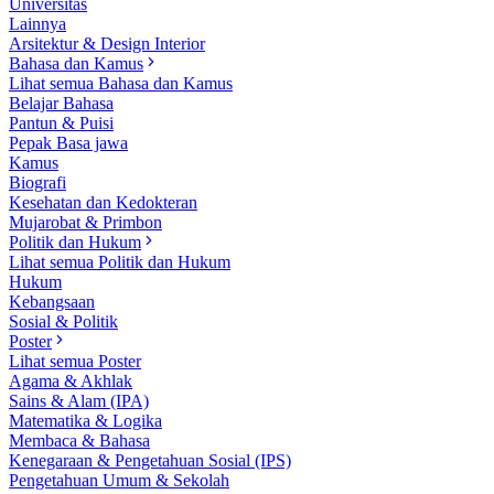
Universitas
Lainnya
Arsitektur & Design Interior
Bahasa dan Kamus
Lihat semua Bahasa dan Kamus
Belajar Bahasa
Pantun & Puisi
Pepak Basa jawa
Kamus
Biografi
Kesehatan dan Kedokteran
Mujarobat & Primbon
Politik dan Hukum
Lihat semua Politik dan Hukum
Hukum
Kebangsaan
Sosial & Politik
Poster
Lihat semua Poster
Agama & Akhlak
Sains & Alam (IPA)
Matematika & Logika
Membaca & Bahasa
Kenegaraan & Pengetahuan Sosial (IPS)
Pengetahuan Umum & Sekolah