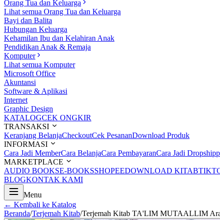
Orang Tua dan Keluarga
Lihat semua Orang Tua dan Keluarga
Bayi dan Balita
Hubungan Keluarga
Kehamilan Ibu dan Kelahiran Anak
Pendidikan Anak & Remaja
Komputer
Lihat semua Komputer
Microsoft Office
Akuntansi
Software & Aplikasi
Internet
Graphic Design
KATALOG
CEK ONGKIR
TRANSAKSI
Keranjang Belanja
Checkout
Cek Pesanan
Download Produk
INFORMASI
Cara Jadi Member
Cara Belanja
Cara Pembayaran
Cara Jadi Dropshipp
MARKETPLACE
AUDIO BOOKS
E-BOOKS
SHOPEE
DOWNLOAD KITAB
TIKT
BLOG
KONTAK KAMI
Menu
← Kembali ke Katalog
Beranda
/
Terjemah Kitab
/
Terjemah Kitab TA'LIM MUTAALLIM Arab