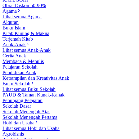
Obral Diskon 50-90%
Agama
Lihat semua Agama
Alquran
Buku Islam
Kitab Kuning & Makna
Terjemah Kitab
Anak-Anak
Lihat semua Anak-Anak
Cerita Anak
Membaca & Menulis
Pelajaran Sekolah
Pendidikan Anak
Ketrampilan dan Kreativitas Anak
Buku Sekolah
Lihat semua Buku Sekolah
PAUD & Taman Kanak-Kanak
Penunjang Pelajaran
Sekolah Dasar
Sekolah Menengah Atas
Sekolah Menengah Pertama
Hobi dan Usaha
Lihat semua Hobi dan Usaha
Agrobisnis