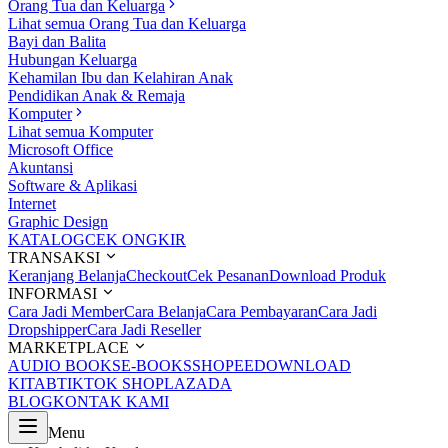
Orang Tua dan Keluarga
Lihat semua Orang Tua dan Keluarga
Bayi dan Balita
Hubungan Keluarga
Kehamilan Ibu dan Kelahiran Anak
Pendidikan Anak & Remaja
Komputer
Lihat semua Komputer
Microsoft Office
Akuntansi
Software & Aplikasi
Internet
Graphic Design
KATALOG
CEK ONGKIR
TRANSAKSI
Keranjang Belanja
Checkout
Cek Pesanan
Download Produk
INFORMASI
Cara Jadi Member
Cara Belanja
Cara Pembayaran
Cara Jadi
Dropshipper
Cara Jadi Reseller
MARKETPLACE
AUDIO BOOKS
E-BOOKS
SHOPEE
DOWNLOAD
KITAB
TIKTOK SHOP
LAZADA
BLOG
KONTAK KAMI
Menu