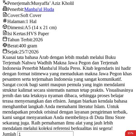
Penerjemah:
Musyaffa’ Aziz Kholil
Penerbit:
Manba'ul Huda
Cover:
Soft Cover
Halaman:
1 Hal
Dimensi:
A5 (14 x 21 cm)
Isi Kertas:
HVS Paper
Tahun Terbit:
2026
Berat:
400 gram
Sejak:
25/7/2026
Kuasai tata bahasa Arab dengan lebih mudah melalui Buku
Terjemah Nahwu Wadhih Makna Jawa Pegon dan Terjemah
Indonesia Penerbit Manba'ul Huda Press. Kitab legendaris ini hadir
dengan format istimewa yang memadukan makna Jawa Pegon khas
pesantren serta terjemahan Indonesia yang sangat komunikatif.
Sangat cocok bagi santri maupun pemula yang ingin mendalami
struktur kalimat secara sistematis namun tetap praktis. Visualisasinya
jernih dan tata letaknya nyaman dibaca, sehingga proses belajar
terasa menyenangkan dan efisien. Jangan biarkan kendala bahasa
menghambat langkah Anda memahami literatur Islam. Untuk
mendapatkan produk orisinal dengan layanan pengiriman terbaik,
kami sangat menyarankan Anda membelinya di Duta Ilmu Store
sekarang juga. Raih pemahaman ilmu alat yang jauh lebih
mendalam melalui koleksi referensi berkualitas ini segera!
15%
10%
15%
15%
15%
Jumlah