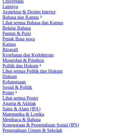
Universitas
Lainnya
Arsitektur & Design Interior
Bahasa dan Kamus
Lihat semua Bahasa dan Kamus
Belajar Bahasa
Pantun & Puisi
Pepak Basa jawa
Kamus
Biografi
Kesehatan dan Kedokteran
Mujarobat & Primbon
Politik dan Hukum
Lihat semua Politik dan Hukum
Hukum
Kebangsaan
Sosial & Politik
Poster
Lihat semua Poster
Agama & Akhlak
Sains & Alam (IPA)
Matematika & Logika
Membaca & Bahasa
Kenegaraan & Pengetahuan Sosial (IPS)
Pengetahuan Umum & Sekolah