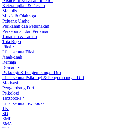
Arsitektur & Desain Interior
Keterampilan & Desain
Menulis
Musik & Olahraga
Peluang Usaha
Perikanan dan Peternakan
Perkebunan dan Pertanian
Tanaman & Taman
Tata Boga
Fiksi
Lihat semua Fiksi
Anak-anak
Remaja
Romantis
Psikologi & Pengembangan Diri
Lihat semua Psikologi & Pengembangan Diri
Motivasi
Pengembang Diri
Psikologi
Textbooks
Lihat semua Textbooks
TK
SD
SMP
SMA