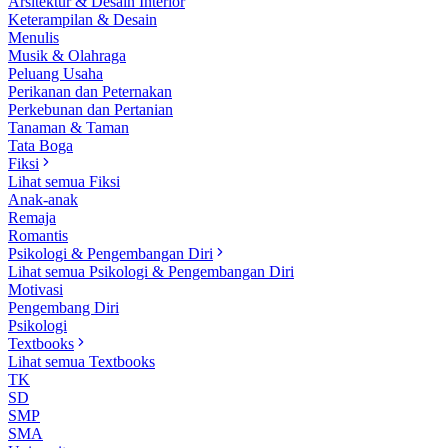
Arsitektur & Desain Interior
Keterampilan & Desain
Menulis
Musik & Olahraga
Peluang Usaha
Perikanan dan Peternakan
Perkebunan dan Pertanian
Tanaman & Taman
Tata Boga
Fiksi
Lihat semua Fiksi
Anak-anak
Remaja
Romantis
Psikologi & Pengembangan Diri
Lihat semua Psikologi & Pengembangan Diri
Motivasi
Pengembang Diri
Psikologi
Textbooks
Lihat semua Textbooks
TK
SD
SMP
SMA