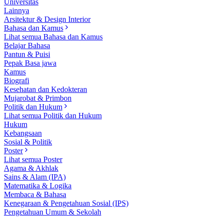
Universitas
Lainnya
Arsitektur & Design Interior
Bahasa dan Kamus
Lihat semua Bahasa dan Kamus
Belajar Bahasa
Pantun & Puisi
Pepak Basa jawa
Kamus
Biografi
Kesehatan dan Kedokteran
Mujarobat & Primbon
Politik dan Hukum
Lihat semua Politik dan Hukum
Hukum
Kebangsaan
Sosial & Politik
Poster
Lihat semua Poster
Agama & Akhlak
Sains & Alam (IPA)
Matematika & Logika
Membaca & Bahasa
Kenegaraan & Pengetahuan Sosial (IPS)
Pengetahuan Umum & Sekolah