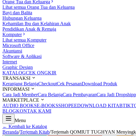
Orang Tua dan Keluarga
Lihat semua Orang Tua dan Keluarga
Bayi dan Balita
Hubungan Keluarga
Kehamilan Ibu dan Kelahiran Anak
Pendidikan Anak & Remaja
Komputer
Lihat semua Komputer
Microsoft Office
Akuntansi
Software & Aplikasi
Internet
Graphic Design
KATALOG
CEK ONGKIR
TRANSAKSI
Keranjang Belanja
Checkout
Cek Pesanan
Download Produk
INFORMASI
Cara Jadi Member
Cara Belanja
Cara Pembayaran
Cara Jadi Dropshipp
MARKETPLACE
AUDIO BOOKS
E-BOOKS
SHOPEE
DOWNLOAD KITAB
TIKT
BLOG
KONTAK KAMI
Menu
← Kembali ke Katalog
Beranda
/
Terjemah Kitab
/
Terjemah QOMIUT TUGHYAN Menyingkap