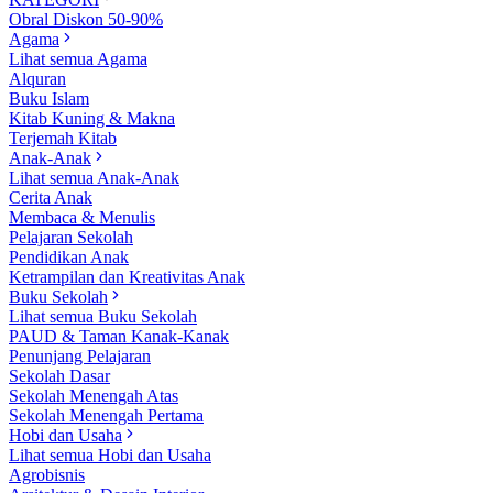
Obral Diskon 50-90%
Agama
Lihat semua Agama
Alquran
Buku Islam
Kitab Kuning & Makna
Terjemah Kitab
Anak-Anak
Lihat semua Anak-Anak
Cerita Anak
Membaca & Menulis
Pelajaran Sekolah
Pendidikan Anak
Ketrampilan dan Kreativitas Anak
Buku Sekolah
Lihat semua Buku Sekolah
PAUD & Taman Kanak-Kanak
Penunjang Pelajaran
Sekolah Dasar
Sekolah Menengah Atas
Sekolah Menengah Pertama
Hobi dan Usaha
Lihat semua Hobi dan Usaha
Agrobisnis