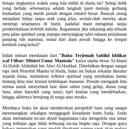
betapa singkatnya waktu yang kita miliki di dunia ini? Setiap detik
yang berlalu sebenarnya adalah langkah pasti menuju gerbang
keabadian yang masih penuh dengan misteri besar. Banyak orang
menjalani hidup tanpa arah yang jelas, seolah-olah mereka akan
menetap selamanya di bumi, padahal maut mengintai tanpa
pemberitahuan terlebih dahulu. Bagaimana jika sekarang ada sebuah
peta jalan spiritual yang mampu menyingkap tabir rahasia perjalanan
panjang ruh manusia, mulai dari alam arwah hingga ke tempat
kembali yang kekal?
Inilah intisari mendalam dari
"Buku Terjemah Sabilul Iddikar
wal I'tibar: Misteri Umur Manusia"
karya ulama besar Al-Imam
Al-Habib Abdullah bin Alwi Al-Haddad. Diterbitkan dengan sangat
rapi oleh Penerbit Manba’ul Huda, buku ini bukan sekadar literatur
sejarah biasa, melainkan refleksi spiritual yang membahas tuntas
tentang lima fase krusial kehidupan manusia. Penulis mengajak kita
semua untuk menyelami fase alam rahim yang gelap, dunia yang
fana, alam barzakh yang sunyi, hari kiamat yang mendebarkan,
hingga akhirnya berujung di surga atau neraka.
Membaca buku ini akan memberikan perspektif baru yang sangat
menenangkan sekaligus menggugah kesadaran batin Anda. Anda
akan memahami secara detail bagaimana cara mengelola sisa umur
yang terbatas agar tidak terbuang sia-sia begitu saja. Dengan gaya
bahasa terjemahan yang mudah dipahami namun sarat akan makna