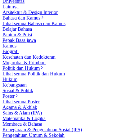
Universitas
Lainnya
Arsitektur & Design Interior
Bahasa dan Kamus
Lihat semua Bahasa dan Kamus
Belajar Bahasa
Pantun & Puisi
Pepak Basa jawa
Kamus
Biografi
Kesehatan dan Kedokteran
Mujarobat & Primbon
Politik dan Hukum
Lihat semua Politik dan Hukum
Hukum
Kebangsaan
Sosial & Politik
Poster
Lihat semua Poster
Agama & Akhlak
Sains & Alam (IPA)
Matematika & Logika
Membaca & Bahasa
Kenegaraan & Pengetahuan Sosial (IPS)
Pengetahuan Umum & Sekolah