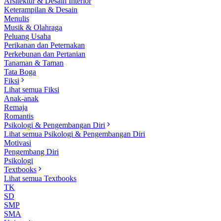
Arsitektur & Desain Interior
Keterampilan & Desain
Menulis
Musik & Olahraga
Peluang Usaha
Perikanan dan Peternakan
Perkebunan dan Pertanian
Tanaman & Taman
Tata Boga
Fiksi
Lihat semua Fiksi
Anak-anak
Remaja
Romantis
Psikologi & Pengembangan Diri
Lihat semua Psikologi & Pengembangan Diri
Motivasi
Pengembang Diri
Psikologi
Textbooks
Lihat semua Textbooks
TK
SD
SMP
SMA