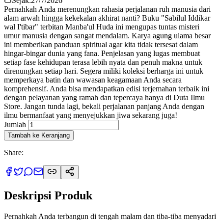
Sejak:
27/7/2026
Pernahkah Anda merenungkan rahasia perjalanan ruh manusia dari
alam arwah hingga kekekalan akhirat nanti? Buku "Sabilul Iddikar
wal I'tibar" terbitan Manba'ul Huda ini mengupas tuntas misteri
umur manusia dengan sangat mendalam. Karya agung ulama besar
ini memberikan panduan spiritual agar kita tidak tersesat dalam
hingar-bingar dunia yang fana. Penjelasan yang lugas membuat
setiap fase kehidupan terasa lebih nyata dan penuh makna untuk
direnungkan setiap hari. Segera miliki koleksi berharga ini untuk
memperkaya batin dan wawasan keagamaan Anda secara
komprehensif. Anda bisa mendapatkan edisi terjemahan terbaik ini
dengan pelayanan yang ramah dan tepercaya hanya di Duta Ilmu
Store. Jangan tunda lagi, bekali perjalanan panjang Anda dengan
ilmu bermanfaat yang menyejukkan jiwa sekarang juga!
Jumlah
Tambah ke Keranjang
Share:
Deskripsi Produk
Pernahkah Anda terbangun di tengah malam dan tiba-tiba menyadari