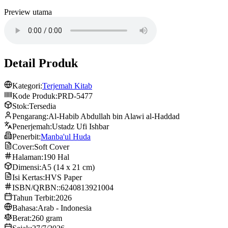
Preview utama
Detail Produk
Kategori:
Terjemah Kitab
Kode Produk:
PRD-5477
Stok:
Tersedia
Pengarang:
Al-Habib Abdullah bin Alawi al-Haddad
Penerjemah:
Ustadz Ufi Ishbar
Penerbit:
Manba'ul Huda
Cover:
Soft Cover
Halaman:
190 Hal
Dimensi:
A5 (14 x 21 cm)
Isi Kertas:
HVS Paper
ISBN/QRBN::
6240813921004
Tahun Terbit:
2026
Bahasa:
Arab - Indonesia
Berat:
260 gram