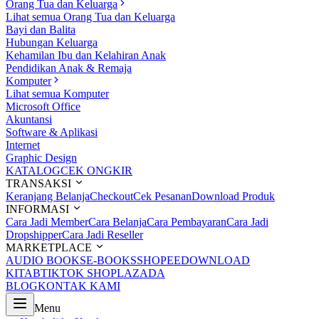
Orang Tua dan Keluarga
Lihat semua Orang Tua dan Keluarga
Bayi dan Balita
Hubungan Keluarga
Kehamilan Ibu dan Kelahiran Anak
Pendidikan Anak & Remaja
Komputer
Lihat semua Komputer
Microsoft Office
Akuntansi
Software & Aplikasi
Internet
Graphic Design
KATALOG
CEK ONGKIR
TRANSAKSI
Keranjang Belanja
Checkout
Cek Pesanan
Download Produk
INFORMASI
Cara Jadi Member
Cara Belanja
Cara Pembayaran
Cara Jadi
Dropshipper
Cara Jadi Reseller
MARKETPLACE
AUDIO BOOKS
E-BOOKS
SHOPEE
DOWNLOAD
KITAB
TIKTOK SHOP
LAZADA
BLOG
KONTAK KAMI
Menu