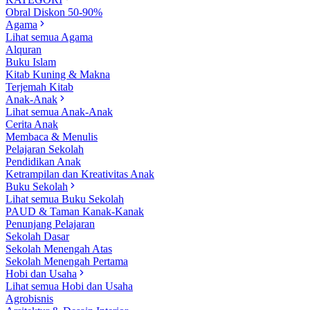
Obral Diskon 50-90%
Agama
Lihat semua Agama
Alquran
Buku Islam
Kitab Kuning & Makna
Terjemah Kitab
Anak-Anak
Lihat semua Anak-Anak
Cerita Anak
Membaca & Menulis
Pelajaran Sekolah
Pendidikan Anak
Ketrampilan dan Kreativitas Anak
Buku Sekolah
Lihat semua Buku Sekolah
PAUD & Taman Kanak-Kanak
Penunjang Pelajaran
Sekolah Dasar
Sekolah Menengah Atas
Sekolah Menengah Pertama
Hobi dan Usaha
Lihat semua Hobi dan Usaha
Agrobisnis