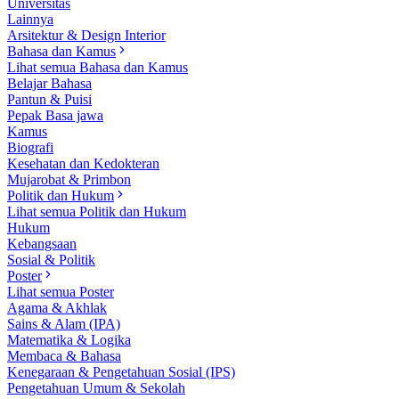
Universitas
Lainnya
Arsitektur & Design Interior
Bahasa dan Kamus
Lihat semua Bahasa dan Kamus
Belajar Bahasa
Pantun & Puisi
Pepak Basa jawa
Kamus
Biografi
Kesehatan dan Kedokteran
Mujarobat & Primbon
Politik dan Hukum
Lihat semua Politik dan Hukum
Hukum
Kebangsaan
Sosial & Politik
Poster
Lihat semua Poster
Agama & Akhlak
Sains & Alam (IPA)
Matematika & Logika
Membaca & Bahasa
Kenegaraan & Pengetahuan Sosial (IPS)
Pengetahuan Umum & Sekolah