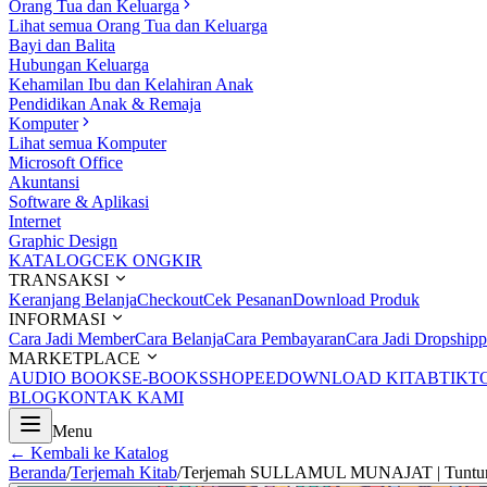
Orang Tua dan Keluarga
Lihat semua Orang Tua dan Keluarga
Bayi dan Balita
Hubungan Keluarga
Kehamilan Ibu dan Kelahiran Anak
Pendidikan Anak & Remaja
Komputer
Lihat semua Komputer
Microsoft Office
Akuntansi
Software & Aplikasi
Internet
Graphic Design
KATALOG
CEK ONGKIR
TRANSAKSI
Keranjang Belanja
Checkout
Cek Pesanan
Download Produk
INFORMASI
Cara Jadi Member
Cara Belanja
Cara Pembayaran
Cara Jadi Dropshipp
MARKETPLACE
AUDIO BOOKS
E-BOOKS
SHOPEE
DOWNLOAD KITAB
TIKT
BLOG
KONTAK KAMI
Menu
← Kembali ke Katalog
Beranda
/
Terjemah Kitab
/
Terjemah SULLAMUL MUNAJAT | Tuntuna