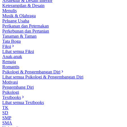
Arsitektur & Desain Interior
Keterampilan & Desain
Menulis
Musik & Olahraga
Peluang Usaha
Perikanan dan Peternakan
Perkebunan dan Pertanian
Tanaman & Taman
Tata Boga
Fiksi
Lihat semua Fiksi
Anak-anak
Remaja
Romantis
Psikologi & Pengembangan Diri
Lihat semua Psikologi & Pengembangan Diri
Motivasi
Pengembang Diri
Psikologi
Textbooks
Lihat semua Textbooks
TK
SD
SMP
SMA