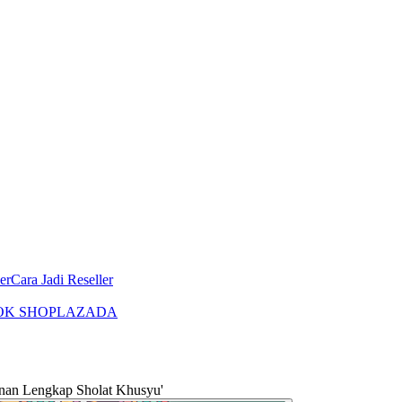
er
Cara Jadi Reseller
OK SHOP
LAZADA
n Lengkap Sholat Khusyu'