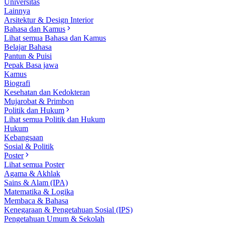
Universitas
Lainnya
Arsitektur & Design Interior
Bahasa dan Kamus
Lihat semua Bahasa dan Kamus
Belajar Bahasa
Pantun & Puisi
Pepak Basa jawa
Kamus
Biografi
Kesehatan dan Kedokteran
Mujarobat & Primbon
Politik dan Hukum
Lihat semua Politik dan Hukum
Hukum
Kebangsaan
Sosial & Politik
Poster
Lihat semua Poster
Agama & Akhlak
Sains & Alam (IPA)
Matematika & Logika
Membaca & Bahasa
Kenegaraan & Pengetahuan Sosial (IPS)
Pengetahuan Umum & Sekolah