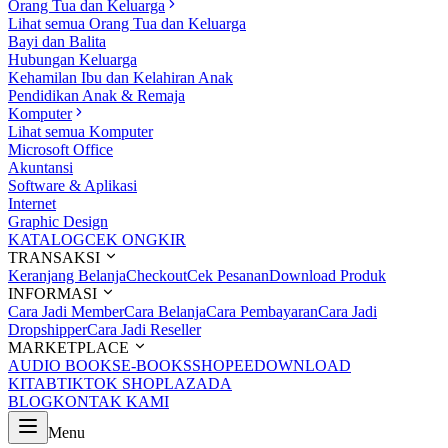
Orang Tua dan Keluarga
Lihat semua Orang Tua dan Keluarga
Bayi dan Balita
Hubungan Keluarga
Kehamilan Ibu dan Kelahiran Anak
Pendidikan Anak & Remaja
Komputer
Lihat semua Komputer
Microsoft Office
Akuntansi
Software & Aplikasi
Internet
Graphic Design
KATALOG
CEK ONGKIR
TRANSAKSI
Keranjang Belanja
Checkout
Cek Pesanan
Download Produk
INFORMASI
Cara Jadi Member
Cara Belanja
Cara Pembayaran
Cara Jadi
Dropshipper
Cara Jadi Reseller
MARKETPLACE
AUDIO BOOKS
E-BOOKS
SHOPEE
DOWNLOAD
KITAB
TIKTOK SHOP
LAZADA
BLOG
KONTAK KAMI
Menu