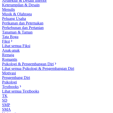
Arsitektur & Desain Interior
Keterampilan & Desain
Menulis
Musik & Olahraga
Peluang Usaha
Perikanan dan Peternakan
Perkebunan dan Pertanian
Tanaman & Taman
Tata Boga
Fiksi
Lihat semua Fiksi
Anak-anak
Remaja
Romantis
Psikologi & Pengembangan Diri
Lihat semua Psikologi & Pengembangan Diri
Motivasi
Pengembang Diri
Psikologi
Textbooks
Lihat semua Textbooks
TK
SD
SMP
SMA