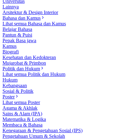
Universitas
Lainnya
Arsitektur & Design Interior
Bahasa dan Kamus
Lihat semua Bahasa dan Kamus
Belajar Bahasa
Pantun & Puisi
Pepak Basa jawa
Kamus
Biografi
Kesehatan dan Kedokteran
Mujarobat & Primbon
Politik dan Hukum
Lihat semua Politik dan Hukum
Hukum
Kebangsaan
Sosial & Politik
Poster
Lihat semua Poster
Agama & Akhlak
Sains & Alam (IPA)
Matematika & Logika
Membaca & Bahasa
Kenegaraan & Pengetahuan Sosial (IPS)
Pengetahuan Umum & Sekolah