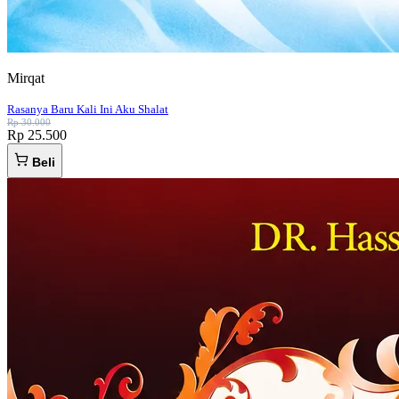
Mirqat
Rasanya Baru Kali Ini Aku Shalat
Rp 30.000
Rp 25.500
Beli