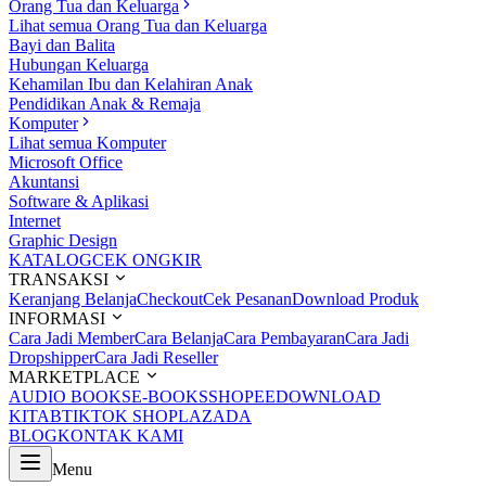
Orang Tua dan Keluarga
Lihat semua Orang Tua dan Keluarga
Bayi dan Balita
Hubungan Keluarga
Kehamilan Ibu dan Kelahiran Anak
Pendidikan Anak & Remaja
Komputer
Lihat semua Komputer
Microsoft Office
Akuntansi
Software & Aplikasi
Internet
Graphic Design
KATALOG
CEK ONGKIR
TRANSAKSI
Keranjang Belanja
Checkout
Cek Pesanan
Download Produk
INFORMASI
Cara Jadi Member
Cara Belanja
Cara Pembayaran
Cara Jadi
Dropshipper
Cara Jadi Reseller
MARKETPLACE
AUDIO BOOKS
E-BOOKS
SHOPEE
DOWNLOAD
KITAB
TIKTOK SHOP
LAZADA
BLOG
KONTAK KAMI
Menu