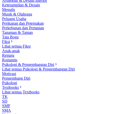
Arsitektur & Desain Interior
Keterampilan & Desain
Menulis
Musik & Olahraga
Peluang Usaha
Perikanan dan Peternakan
Perkebunan dan Pertanian
Tanaman & Taman
Tata Boga
Fiksi
Lihat semua Fiksi
Anak-anak
Remaja
Romantis
Psikologi & Pengembangan Diri
Lihat semua Psikologi & Pengembangan Diri
Motivasi
Pengembang Diri
Psikologi
Textbooks
Lihat semua Textbooks
TK
SD
SMP
SMA