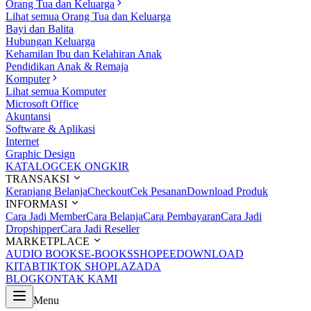
Orang Tua dan Keluarga
Lihat semua Orang Tua dan Keluarga
Bayi dan Balita
Hubungan Keluarga
Kehamilan Ibu dan Kelahiran Anak
Pendidikan Anak & Remaja
Komputer
Lihat semua Komputer
Microsoft Office
Akuntansi
Software & Aplikasi
Internet
Graphic Design
KATALOG
CEK ONGKIR
TRANSAKSI
Keranjang Belanja
Checkout
Cek Pesanan
Download Produk
INFORMASI
Cara Jadi Member
Cara Belanja
Cara Pembayaran
Cara Jadi
Dropshipper
Cara Jadi Reseller
MARKETPLACE
AUDIO BOOKS
E-BOOKS
SHOPEE
DOWNLOAD
KITAB
TIKTOK SHOP
LAZADA
BLOG
KONTAK KAMI
Menu