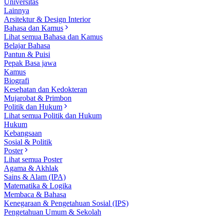
Universitas
Lainnya
Arsitektur & Design Interior
Bahasa dan Kamus
Lihat semua Bahasa dan Kamus
Belajar Bahasa
Pantun & Puisi
Pepak Basa jawa
Kamus
Biografi
Kesehatan dan Kedokteran
Mujarobat & Primbon
Politik dan Hukum
Lihat semua Politik dan Hukum
Hukum
Kebangsaan
Sosial & Politik
Poster
Lihat semua Poster
Agama & Akhlak
Sains & Alam (IPA)
Matematika & Logika
Membaca & Bahasa
Kenegaraan & Pengetahuan Sosial (IPS)
Pengetahuan Umum & Sekolah