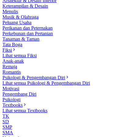
Arsitektur & Desain Interior
Keterampilan & Desain
Menulis
Musik & Olahraga
Peluang Usaha
Perikanan dan Peternakan
Perkebunan dan Pertanian
Tanaman & Taman
Tata Boga
Fiksi
Lihat semua Fiksi
Anak-anak
Remaja
Romantis
Psikologi & Pengembangan Diri
Lihat semua Psikologi & Pengembangan Diri
Motivasi
Pengembang Diri
Psikologi
Textbooks
Lihat semua Textbooks
TK
SD
SMP
SMA