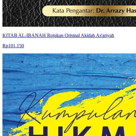
KITAB AL-IBANAH Rujukan Orisinal Akidah As'ariyah
Rp101.150