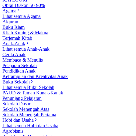
Obral Diskon 50-90%
Agama
Lihat semua Agama
Alquran
Buku Islam
Kitab Kuning & Makna
Terjemah Kitab
Anak-Anak
Lihat semua Anak-Anak
Cerita Anak
Membaca & Menulis
Pelajaran Sekolah
Pendidikan Anak
Ketrampilan dan Kreativitas Anak
Buku Sekolah
Lihat semua Buku Sekolah
PAUD & Taman Kanak-Kanak
Penunjang Pelajaran
Sekolah Dasar
Sekolah Menengah Atas
Sekolah Menengah Pertama
Hobi dan Usaha
Lihat semua Hobi dan Usaha
Agrobisnis