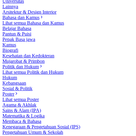
Universitas
Lainnya
Arsitektur & Design Interior
Bahasa dan Kamus
Lihat semua Bahasa dan Kamus
Belajar Bahasa
Pantun & Puisi
Pepak Basa jawa
Kamus
Biografi
Kesehatan dan Kedokteran
Mujarobat & Primbon
Politik dan Hukum
Lihat semua Politik dan Hukum
Hukum
Kebangsaan
Sosial & Politik
Poster
Lihat semua Poster
Agama & Akhlak
Sains & Alam (IPA)
Matematika & Logika
Membaca & Bahasa
Kenegaraan & Pengetahuan Sosial (IPS)
Pengetahuan Umum & Sekolah