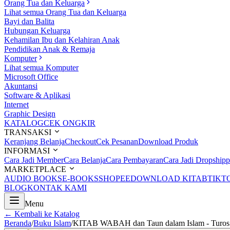
Orang Tua dan Keluarga
Lihat semua Orang Tua dan Keluarga
Bayi dan Balita
Hubungan Keluarga
Kehamilan Ibu dan Kelahiran Anak
Pendidikan Anak & Remaja
Komputer
Lihat semua Komputer
Microsoft Office
Akuntansi
Software & Aplikasi
Internet
Graphic Design
KATALOG
CEK ONGKIR
TRANSAKSI
Keranjang Belanja
Checkout
Cek Pesanan
Download Produk
INFORMASI
Cara Jadi Member
Cara Belanja
Cara Pembayaran
Cara Jadi Dropshipp
MARKETPLACE
AUDIO BOOKS
E-BOOKS
SHOPEE
DOWNLOAD KITAB
TIKT
BLOG
KONTAK KAMI
Menu
← Kembali ke Katalog
Beranda
/
Buku Islam
/
KITAB WABAH dan Taun dalam Islam - Turos 