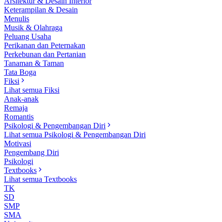
Arsitektur & Desain Interior
Keterampilan & Desain
Menulis
Musik & Olahraga
Peluang Usaha
Perikanan dan Peternakan
Perkebunan dan Pertanian
Tanaman & Taman
Tata Boga
Fiksi
Lihat semua Fiksi
Anak-anak
Remaja
Romantis
Psikologi & Pengembangan Diri
Lihat semua Psikologi & Pengembangan Diri
Motivasi
Pengembang Diri
Psikologi
Textbooks
Lihat semua Textbooks
TK
SD
SMP
SMA