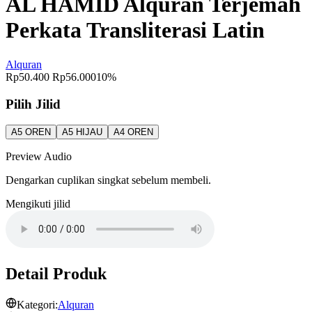
AL HAMID Alquran Terjemah
Perkata Transliterasi Latin
Alquran
Rp50.400
Rp56.000
10%
Pilih Jilid
A5 OREN
A5 HIJAU
A4 OREN
Preview Audio
Dengarkan cuplikan singkat sebelum membeli.
Mengikuti jilid
Detail Produk
Kategori:
Alquran