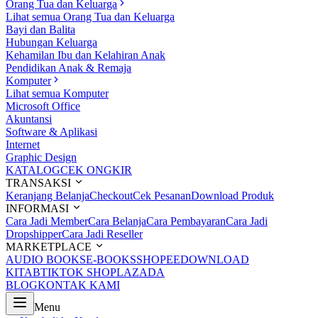
Orang Tua dan Keluarga
Lihat semua Orang Tua dan Keluarga
Bayi dan Balita
Hubungan Keluarga
Kehamilan Ibu dan Kelahiran Anak
Pendidikan Anak & Remaja
Komputer
Lihat semua Komputer
Microsoft Office
Akuntansi
Software & Aplikasi
Internet
Graphic Design
KATALOG
CEK ONGKIR
TRANSAKSI
Keranjang Belanja
Checkout
Cek Pesanan
Download Produk
INFORMASI
Cara Jadi Member
Cara Belanja
Cara Pembayaran
Cara Jadi
Dropshipper
Cara Jadi Reseller
MARKETPLACE
AUDIO BOOKS
E-BOOKS
SHOPEE
DOWNLOAD
KITAB
TIKTOK SHOP
LAZADA
BLOG
KONTAK KAMI
Menu