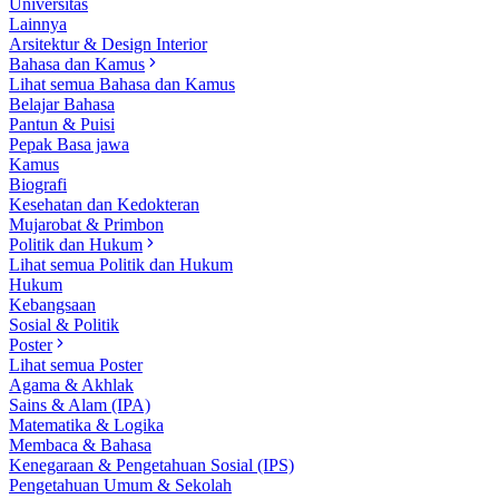
Universitas
Lainnya
Arsitektur & Design Interior
Bahasa dan Kamus
Lihat semua Bahasa dan Kamus
Belajar Bahasa
Pantun & Puisi
Pepak Basa jawa
Kamus
Biografi
Kesehatan dan Kedokteran
Mujarobat & Primbon
Politik dan Hukum
Lihat semua Politik dan Hukum
Hukum
Kebangsaan
Sosial & Politik
Poster
Lihat semua Poster
Agama & Akhlak
Sains & Alam (IPA)
Matematika & Logika
Membaca & Bahasa
Kenegaraan & Pengetahuan Sosial (IPS)
Pengetahuan Umum & Sekolah