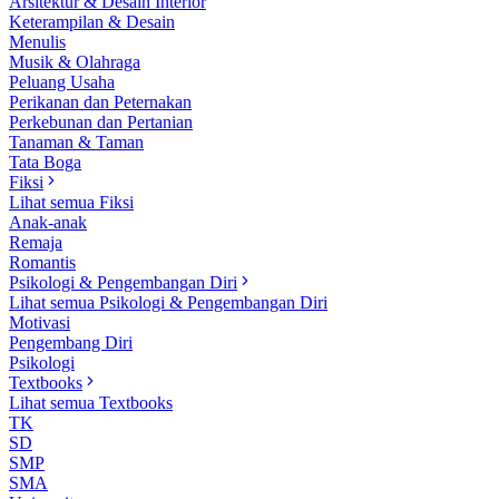
Arsitektur & Desain Interior
Keterampilan & Desain
Menulis
Musik & Olahraga
Peluang Usaha
Perikanan dan Peternakan
Perkebunan dan Pertanian
Tanaman & Taman
Tata Boga
Fiksi
Lihat semua Fiksi
Anak-anak
Remaja
Romantis
Psikologi & Pengembangan Diri
Lihat semua Psikologi & Pengembangan Diri
Motivasi
Pengembang Diri
Psikologi
Textbooks
Lihat semua Textbooks
TK
SD
SMP
SMA