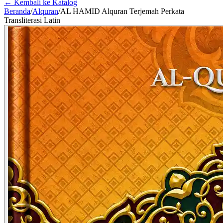
← Kembali ke Katalog
Beranda
/
Alquran
/
AL HAMID Alquran Terjemah Perkata
Transliterasi Latin