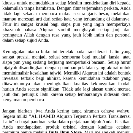
khusus untuk memudahkan setiap Muslim mendekatkan diri kepada
kalamullah tanpa hambatan. Dengan fitur terjemahan perkata, Anda
tidak lagi sekadar membaca makna secara garis besar, melainkan
mampu meresapi arti dari setiap kata yang terkandung di dalamnya.
Fitur ini sangat krusial bagi siapa pun yang ingin memperkaya
khazanah bahasa Alquran sambil menghayati setiap janji dan
peringatan Allah dengan rasa yang jauh lebih intim dan personal
dalam setiap sujud Anda.
Keunggulan utama buku ini terletak pada transliterasi Latin yang
sangat presisi, menjadi solusi sempurna bagi mualaf, lansia, atau
siapa pun yang sedang berjuang memperbaiki bacaan. Setiap huruf
hijaiyah disandingkan dengan panduan pelafalan yang akurat untuk
meminimalisir kesalahan tajwid. Memiliki Alquran ini adalah bentuk
investasi terbaik bagi akhirat, karena kemudahan tadabbur yang
ditawarkannya akan meningkatkan kualitas kekhusyukan ibadah
harian Anda secara signifikan. Tidak ada lagi alasan untuk merasa
jauh dari petunjuk Ilahi karena setiap lembarannya didesain demi
kenyamanan pembaca.
Jangan biarkan jiwa Anda kering tanpa siraman cahaya wahyu.
Segera miliki "AL HAMID Alquran Terjemah Perkata Transliterasi
Latin" sebagai panduan setia dalam perjalanan hijrah Anda. Pastikan
Anda mendapatkan produk orisinal dengan kualitas cetakan
premium hanya melalui
Duta Ilmu Store
. Mari melangkah menuju