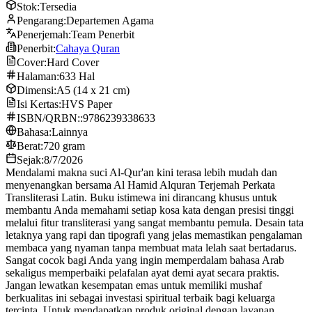
Stok:
Tersedia
Pengarang:
Departemen Agama
Penerjemah:
Team Penerbit
Penerbit:
Cahaya Quran
Cover:
Hard Cover
Halaman:
633 Hal
Dimensi:
A5 (14 x 21 cm)
Isi Kertas:
HVS Paper
ISBN/QRBN::
9786239338633
Bahasa:
Lainnya
Berat:
720 gram
Sejak:
8/7/2026
Mendalami makna suci Al-Qur'an kini terasa lebih mudah dan
menyenangkan bersama Al Hamid Alquran Terjemah Perkata
Transliterasi Latin. Buku istimewa ini dirancang khusus untuk
membantu Anda memahami setiap kosa kata dengan presisi tinggi
melalui fitur transliterasi yang sangat membantu pemula. Desain tata
letaknya yang rapi dan tipografi yang jelas memastikan pengalaman
membaca yang nyaman tanpa membuat mata lelah saat bertadarus.
Sangat cocok bagi Anda yang ingin memperdalam bahasa Arab
sekaligus memperbaiki pelafalan ayat demi ayat secara praktis.
Jangan lewatkan kesempatan emas untuk memiliki mushaf
berkualitas ini sebagai investasi spiritual terbaik bagi keluarga
tercinta. Untuk mendapatkan produk original dengan layanan