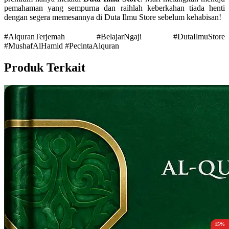
pemahaman yang sempurna dan raihlah keberkahan tiada henti
dengan segera memesannya di Duta Ilmu Store sebelum kehabisan!
#AlquranTerjemah #BelajarNgaji #DutaIlmuStore
#MushafAlHamid #PecintaAlquran
Produk Terkait
10%
10%
10%
10%
15%