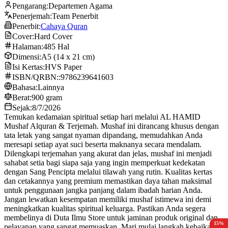
Pengarang:
Departemen Agama
Penerjemah:
Team Penerbit
Penerbit:
Cahaya Quran
Cover:
Hard Cover
Halaman:
485 Hal
Dimensi:
A5 (14 x 21 cm)
Isi Kertas:
HVS Paper
ISBN/QRBN::
9786239641603
Bahasa:
Lainnya
Berat:
900 gram
Sejak:
8/7/2026
Temukan kedamaian spiritual setiap hari melalui AL HAMID
Mushaf Alquran & Terjemah. Mushaf ini dirancang khusus dengan
tata letak yang sangat nyaman dipandang, memudahkan Anda
meresapi setiap ayat suci beserta maknanya secara mendalam.
Dilengkapi terjemahan yang akurat dan jelas, mushaf ini menjadi
sahabat setia bagi siapa saja yang ingin memperkuat kedekatan
dengan Sang Pencipta melalui tilawah yang rutin. Kualitas kertas
dan cetakannya yang premium memastikan daya tahan maksimal
untuk penggunaan jangka panjang dalam ibadah harian Anda.
Jangan lewatkan kesempatan memiliki mushaf istimewa ini demi
meningkatkan kualitas spiritual keluarga. Pastikan Anda segera
membelinya di Duta Ilmu Store untuk jaminan produk original dan
10%
10%
10%
10%
15%
pelayanan yang sangat memuaskan. Mari mulai langkah kebaikan