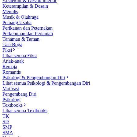
Arsitektur & Desain Interior
Keterampilan & Desain
Menulis
Musik & Olahraga
Peluang Usaha
Perikanan dan Peternakan
Perkebunan dan Pertanian
Tanaman & Taman
Tata Boga
Fiksi
Lihat semua Fiksi
Anak-anak
Remaja
Romantis
Psikologi & Pengembangan Diri
Lihat semua Psikologi & Pengembangan Diri
Motivasi
Pengembang Diri
Psikologi
Textbooks
Lihat semua Textbooks
TK
SD
SMP
SMA