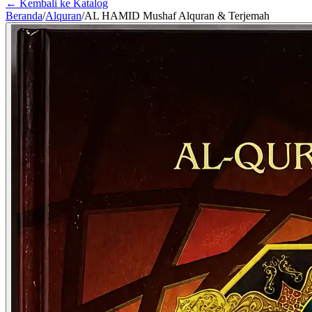
← Kembali ke Katalog
Beranda
/
Alquran
/
AL HAMID Mushaf Alquran & Terjemah