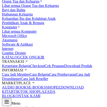
Orang Tua dan Keluarga
Lihat semua Orang Tua dan Keluarga
Bayi dan Balita
Hubungan Keluarga
Kehamilan Ibu dan Kelahiran Anak
Pendidikan Anak & Remaja
Komputer
Lihat semua Komputer
Microsoft Office
Akuntansi
Software & Aplikasi
Internet
Graphic Design
KATALOG
CEK ONGKIR
TRANSAKSI
Keranjang Belanja
Checkout
Cek Pesanan
Download Produk
INFORMASI
Cara Jadi Member
Cara Belanja
Cara Pembayaran
Cara Jadi
Dropshipper
Cara Jadi Reseller
MARKETPLACE
AUDIO BOOKS
E-BOOKS
SHOPEE
DOWNLOAD
KITAB
TIKTOK SHOP
LAZADA
BLOG
KONTAK KAMI
Menu