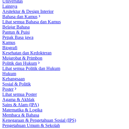
Universitas
Lainnya
Arsitektur & Design Interior
Bahasa dan Kamus
Lihat semua Bahasa dan Kamus
Belajar Bahasa
Pantun & Puisi
Pepak Basa jawa
Kamus
Biografi
Kesehatan dan Kedokteran
Mujarobat & Primbon
Politik dan Hukum
Lihat semua Politik dan Hukum
Hukum
Kebangsaan
Sosial & Politik
Poster
Lihat semua Poster
Agama & Akhlak
Sains & Alam (IPA)
Matematika & Logika
Membaca & Bahasa
Kenegaraan & Pengetahuan Sosial (IPS)
Pengetahuan Umum & Sekolah