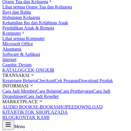
Orang Tua dan Keluarga
Lihat semua Orang Tua dan Keluarga
Bayi dan Balita
Hubungan Keluarga
Kehamilan Ibu dan Kelahiran Anak
Pendidikan Anak & Remaja
Komputer
Lihat semua Komputer
Microsoft Office
Akuntansi
Software & Aplikasi
Internet
Graphic Design
KATALOG
CEK ONGKIR
TRANSAKSI
Keranjang Belanja
Checkout
Cek Pesanan
Download Produk
INFORMASI
Cara Jadi Member
Cara Belanja
Cara Pembayaran
Cara Jadi
Dropshipper
Cara Jadi Reseller
MARKETPLACE
AUDIO BOOKS
E-BOOKS
SHOPEE
DOWNLOAD
KITAB
TIKTOK SHOP
LAZADA
BLOG
KONTAK KAMI
Menu