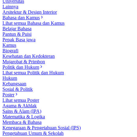
Universitas
Lainnya
Arsitektur & Design Interior
Bahasa dan Kamus
Lihat semua Bahasa dan Kamus
Belajar Bahasa
Pantun & Puisi
Pepak Basa jawa
Kamus
Biografi
Kesehatan dan Kedokteran
Mujarobat & Primbon
Politik dan Hukum
Lihat semua Politik dan Hukum
Hukum
Kebangsaan
Sosial & Politik
Poster
Lihat semua Poster
Agama & Akhlak
Sains & Alam (IPA)
Matematika & Logika
Membaca & Bahasa
Kenegaraan & Pengetahuan Sosial (IPS)
Pengetahuan Umum & Sekolah