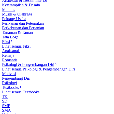
Arsitektur & Desain Interior
Keterampilan & Desain
Menulis
Musik & Olahraga
Peluang Usaha
Perikanan dan Peternakan
Perkebunan dan Pertanian
Tanaman & Taman
Tata Boga
Fiksi
Lihat semua Fiksi
Anak-anak
Remaja
Romantis
Psikologi & Pengembangan Diri
Lihat semua Psikologi & Pengembangan Diri
Motivasi
Pengembang Diri
Psikologi
Textbooks
Lihat semua Textbooks
TK
SD
SMP
SMA