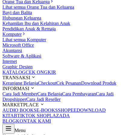
Orang Tua dan Keluarga
Lihat semua Orang Tua dan Keluarga
Bayi dan Balita
Hubungan Keluarga
Kehamilan Ibu dan Kelahiran Anak
Pendidikan Anak & Remaja
Komputer
Lihat semua Komputer
Microsoft Office
Akuntansi
Software & Aplikasi
Internet
Graphic Design
KATALOG
CEK ONGKIR
TRANSAKSI
Keranjang Belanja
Checkout
Cek Pesanan
Download Produk
INFORMASI
Cara Jadi Member
Cara Belanja
Cara Pembayaran
Cara Jadi
Dropshipper
Cara Jadi Reseller
MARKETPLACE
AUDIO BOOKS
E-BOOKS
SHOPEE
DOWNLOAD
KITAB
TIKTOK SHOP
LAZADA
BLOG
KONTAK KAMI
Menu