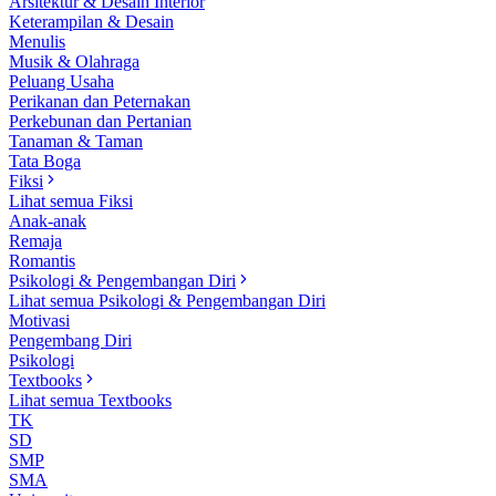
Arsitektur & Desain Interior
Keterampilan & Desain
Menulis
Musik & Olahraga
Peluang Usaha
Perikanan dan Peternakan
Perkebunan dan Pertanian
Tanaman & Taman
Tata Boga
Fiksi
Lihat semua Fiksi
Anak-anak
Remaja
Romantis
Psikologi & Pengembangan Diri
Lihat semua Psikologi & Pengembangan Diri
Motivasi
Pengembang Diri
Psikologi
Textbooks
Lihat semua Textbooks
TK
SD
SMP
SMA