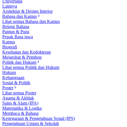
Universitas
Lainnya
Arsitektur & Design Interior
Bahasa dan Kamus
Lihat semua Bahasa dan Kamus
Belajar Bahasa
Pantun & Puisi
Pepak Basa jawa
Kamus
Biografi
Kesehatan dan Kedokteran
Mujarobat & Primbon
Politik dan Hukum
Lihat semua Politik dan Hukum
Hukum
Kebangsaan
Sosial & Politik
Poster
Lihat semua Poster
Agama & Akhlak
Sains & Alam (IPA)
Matematika & Logika
Membaca & Bahasa
Kenegaraan & Pengetahuan Sosial (IPS)
Pengetahuan Umum & Sekolah