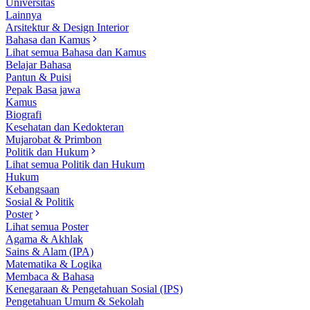
Universitas
Lainnya
Arsitektur & Design Interior
Bahasa dan Kamus
Lihat semua Bahasa dan Kamus
Belajar Bahasa
Pantun & Puisi
Pepak Basa jawa
Kamus
Biografi
Kesehatan dan Kedokteran
Mujarobat & Primbon
Politik dan Hukum
Lihat semua Politik dan Hukum
Hukum
Kebangsaan
Sosial & Politik
Poster
Lihat semua Poster
Agama & Akhlak
Sains & Alam (IPA)
Matematika & Logika
Membaca & Bahasa
Kenegaraan & Pengetahuan Sosial (IPS)
Pengetahuan Umum & Sekolah