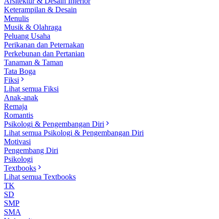
Arsitektur & Desain Interior
Keterampilan & Desain
Menulis
Musik & Olahraga
Peluang Usaha
Perikanan dan Peternakan
Perkebunan dan Pertanian
Tanaman & Taman
Tata Boga
Fiksi
Lihat semua Fiksi
Anak-anak
Remaja
Romantis
Psikologi & Pengembangan Diri
Lihat semua Psikologi & Pengembangan Diri
Motivasi
Pengembang Diri
Psikologi
Textbooks
Lihat semua Textbooks
TK
SD
SMP
SMA