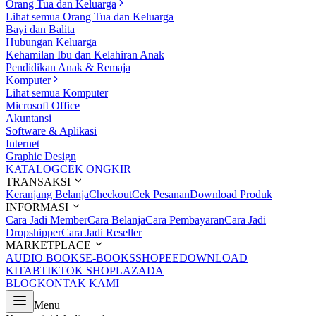
Orang Tua dan Keluarga
Lihat semua Orang Tua dan Keluarga
Bayi dan Balita
Hubungan Keluarga
Kehamilan Ibu dan Kelahiran Anak
Pendidikan Anak & Remaja
Komputer
Lihat semua Komputer
Microsoft Office
Akuntansi
Software & Aplikasi
Internet
Graphic Design
KATALOG
CEK ONGKIR
TRANSAKSI
Keranjang Belanja
Checkout
Cek Pesanan
Download Produk
INFORMASI
Cara Jadi Member
Cara Belanja
Cara Pembayaran
Cara Jadi
Dropshipper
Cara Jadi Reseller
MARKETPLACE
AUDIO BOOKS
E-BOOKS
SHOPEE
DOWNLOAD
KITAB
TIKTOK SHOP
LAZADA
BLOG
KONTAK KAMI
Menu