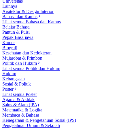
Universitas
Lainnya
Arsitektur & Design Interior
Bahasa dan Kamus
Lihat semua Bahasa dan Kamus
Belajar Bahasa
Pantun & Puisi
Pepak Basa jawa
Kamus
Biografi
Kesehatan dan Kedokteran
Mujarobat & Primbon
Politik dan Hukum
Lihat semua Politik dan Hukum
Hukum
Kebangsaan
Sosial & Politik
Poster
Lihat semua Poster
Agama & Akhlak
Sains & Alam (IPA)
Matematika & Logika
Membaca & Bahasa
Kenegaraan & Pengetahuan Sosial (IPS)
Pengetahuan Umum & Sekolah