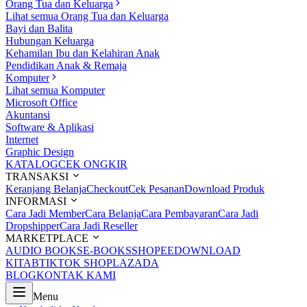
Orang Tua dan Keluarga
Lihat semua Orang Tua dan Keluarga
Bayi dan Balita
Hubungan Keluarga
Kehamilan Ibu dan Kelahiran Anak
Pendidikan Anak & Remaja
Komputer
Lihat semua Komputer
Microsoft Office
Akuntansi
Software & Aplikasi
Internet
Graphic Design
KATALOG
CEK ONGKIR
TRANSAKSI
Keranjang Belanja
Checkout
Cek Pesanan
Download Produk
INFORMASI
Cara Jadi Member
Cara Belanja
Cara Pembayaran
Cara Jadi
Dropshipper
Cara Jadi Reseller
MARKETPLACE
AUDIO BOOKS
E-BOOKS
SHOPEE
DOWNLOAD
KITAB
TIKTOK SHOP
LAZADA
BLOG
KONTAK KAMI
Menu