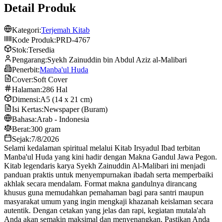
Detail Produk
Kategori:
Terjemah Kitab
Kode Produk:
PRD-4767
Stok:
Tersedia
Pengarang:
Syekh Zainuddin bin Abdul Aziz al-Malibari
Penerbit:
Manba'ul Huda
Cover:
Soft Cover
Halaman:
286 Hal
Dimensi:
A5 (14 x 21 cm)
Isi Kertas:
Newspaper (Buram)
Bahasa:
Arab - Indonesia
Berat:
300 gram
Sejak:
7/8/2026
Selami kedalaman spiritual melalui Kitab Irsyadul Ibad terbitan
Manba'ul Huda yang kini hadir dengan Makna Gandul Jawa Pegon.
Kitab legendaris karya Syekh Zainuddin Al-Malibari ini menjadi
panduan praktis untuk menyempurnakan ibadah serta memperbaiki
akhlak secara mendalam. Format makna gandulnya dirancang
khusus guna memudahkan pemahaman bagi para santri maupun
masyarakat umum yang ingin mengkaji khazanah keislaman secara
autentik. Dengan cetakan yang jelas dan rapi, kegiatan mutala'ah
Anda akan semakin maksimal dan menyenangkan. Pastikan Anda