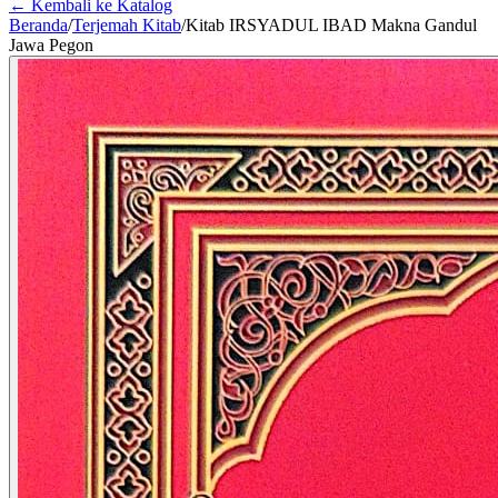
← Kembali ke Katalog
Beranda
/
Terjemah Kitab
/
Kitab IRSYADUL IBAD Makna Gandul
Jawa Pegon