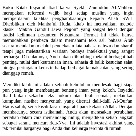
Buku Kitab Irsyadul Ibad karya Syekh Zainuddin Al-Malibari
merupakan referensi wajib bagi setiap muslim yang ingin
memperdalam kualitas penghambaannya kepada Allah SWT.
Diterbitkan oleh Manba’ul Huda, kitab ini menyajikan metode
klasik "Makna Gandul Jawa Pegon" yang sangat lekat dengan
tradisi keilmuan pesantren Nusantara. Format ini tidak hanya
memudahkan pembaca dalam memahami teks asli bahasa Arab
secara mendalam melalui pendekatan tata bahasa nahwu dan sharaf,
tetapi juga melestarikan warisan budaya intelektual yang sangat
berharga. Di dalamnya, Anda akan dibimbing melalui berbagai bab
penting, mulai dari keutamaan iman, rahasia di balik kesucian salat,
hingga peringatan keras terhadap berbagai kemaksiatan yang sering
dianggap remeh.
Memiliki kitab ini adalah sebuah kebutuhan mendesak bagi siapa
pun yang ingin membangun benteng iman yang kokoh. Irsyadul
Ibad bukan sekadar teks hukum atau fikih semata, melainkan
kumpulan nasihat menyentuh yang disertai dalil-dalil Al-Qur'an,
Hadis sahih, serta kisah-kisah inspiratif para kekasih Allah. Dengan
membacanya secara istikamah, Anda akan merasakan perubahan
perlahan dalam cara memandang hidup, menjadikan setiap langkah
sebagai sarana mencari rida-Nya. Ini adalah investasi akhirat yang
tak ternilai harganya bagi Anda dan keluarga tercinta di rumah.