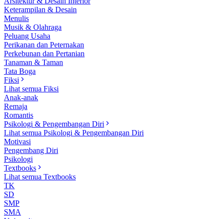
Arsitektur & Desain Interior
Keterampilan & Desain
Menulis
Musik & Olahraga
Peluang Usaha
Perikanan dan Peternakan
Perkebunan dan Pertanian
Tanaman & Taman
Tata Boga
Fiksi
Lihat semua Fiksi
Anak-anak
Remaja
Romantis
Psikologi & Pengembangan Diri
Lihat semua Psikologi & Pengembangan Diri
Motivasi
Pengembang Diri
Psikologi
Textbooks
Lihat semua Textbooks
TK
SD
SMP
SMA