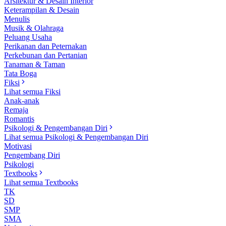
Arsitektur & Desain Interior
Keterampilan & Desain
Menulis
Musik & Olahraga
Peluang Usaha
Perikanan dan Peternakan
Perkebunan dan Pertanian
Tanaman & Taman
Tata Boga
Fiksi
Lihat semua Fiksi
Anak-anak
Remaja
Romantis
Psikologi & Pengembangan Diri
Lihat semua Psikologi & Pengembangan Diri
Motivasi
Pengembang Diri
Psikologi
Textbooks
Lihat semua Textbooks
TK
SD
SMP
SMA