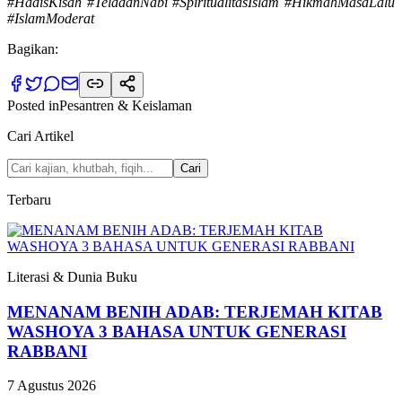
#HadisKisah #TeladanNabi #SpiritualitasIslam #HikmahMasaLalu
#IslamModerat
Bagikan:
Posted in
Pesantren & Keislaman
Cari Artikel
Cari
Terbaru
Literasi & Dunia Buku
MENANAM BENIH ADAB: TERJEMAH KITAB
WASHOYA 3 BAHASA UNTUK GENERASI
RABBANI
7 Agustus 2026