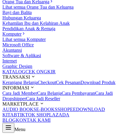
Orang Tua dan Keluarga
Lihat semua Orang Tua dan Keluarga
Bayi dan Balita
Hubungan Keluarga
Kehamilan Ibu dan Kelahiran Anak
Pendidikan Anak & Remaja
Komputer
Lihat semua Komputer
Microsoft Office
Akuntansi
Software & Aplikasi
Internet
Graphic Design
KATALOG
CEK ONGKIR
TRANSAKSI
Keranjang Belanja
Checkout
Cek Pesanan
Download Produk
INFORMASI
Cara Jadi Member
Cara Belanja
Cara Pembayaran
Cara Jadi
Dropshipper
Cara Jadi Reseller
MARKETPLACE
AUDIO BOOKS
E-BOOKS
SHOPEE
DOWNLOAD
KITAB
TIKTOK SHOP
LAZADA
BLOG
KONTAK KAMI
Menu