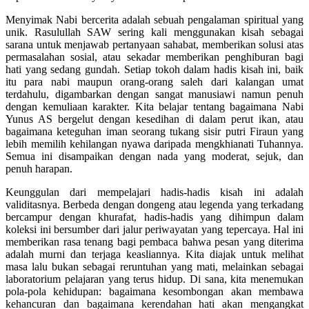
Menyimak Nabi bercerita adalah sebuah pengalaman spiritual yang
unik. Rasulullah SAW sering kali menggunakan kisah sebagai
sarana untuk menjawab pertanyaan sahabat, memberikan solusi atas
permasalahan sosial, atau sekadar memberikan penghiburan bagi
hati yang sedang gundah. Setiap tokoh dalam hadis kisah ini, baik
itu para nabi maupun orang-orang saleh dari kalangan umat
terdahulu, digambarkan dengan sangat manusiawi namun penuh
dengan kemuliaan karakter. Kita belajar tentang bagaimana Nabi
Yunus AS bergelut dengan kesedihan di dalam perut ikan, atau
bagaimana keteguhan iman seorang tukang sisir putri Firaun yang
lebih memilih kehilangan nyawa daripada mengkhianati Tuhannya.
Semua ini disampaikan dengan nada yang moderat, sejuk, dan
penuh harapan.
Keunggulan dari mempelajari hadis-hadis kisah ini adalah
validitasnya. Berbeda dengan dongeng atau legenda yang terkadang
bercampur dengan khurafat, hadis-hadis yang dihimpun dalam
koleksi ini bersumber dari jalur periwayatan yang tepercaya. Hal ini
memberikan rasa tenang bagi pembaca bahwa pesan yang diterima
adalah murni dan terjaga keasliannya. Kita diajak untuk melihat
masa lalu bukan sebagai reruntuhan yang mati, melainkan sebagai
laboratorium pelajaran yang terus hidup. Di sana, kita menemukan
pola-pola kehidupan: bagaimana kesombongan akan membawa
kehancuran dan bagaimana kerendahan hati akan mengangkat