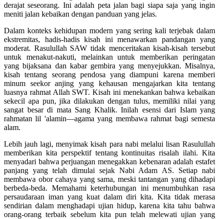
derajat seseorang. Ini adalah peta jalan bagi siapa saja yang ingin
meniti jalan kebaikan dengan panduan yang jelas.
Dalam konteks kehidupan modern yang sering kali terjebak dalam
ekstremitas, hadis-hadis kisah ini menawarkan pandangan yang
moderat. Rasulullah SAW tidak menceritakan kisah-kisah tersebut
untuk menakut-nakuti, melainkan untuk memberikan peringatan
yang bijaksana dan kabar gembira yang menyejukkan. Misalnya,
kisah tentang seorang pendosa yang diampuni karena memberi
minum seekor anjing yang kehausan mengajarkan kita tentang
luasnya rahmat Allah SWT. Kisah ini menekankan bahwa kebaikan
sekecil apa pun, jika dilakukan dengan tulus, memiliki nilai yang
sangat besar di mata Sang Khalik. Inilah esensi dari Islam yang
rahmatan lil 'alamin—agama yang membawa rahmat bagi semesta
alam.
Lebih jauh lagi, menyimak kisah para nabi melalui lisan Rasulullah
memberikan kita perspektif tentang kontinuitas risalah ilahi. Kita
menyadari bahwa perjuangan menegakkan kebenaran adalah estafet
panjang yang telah dimulai sejak Nabi Adam AS. Setiap nabi
membawa obor cahaya yang sama, meski tantangan yang dihadapi
berbeda-beda. Memahami keterhubungan ini menumbuhkan rasa
persaudaraan iman yang kuat dalam diri kita. Kita tidak merasa
sendirian dalam menghadapi ujian hidup, karena kita tahu bahwa
orang-orang terbaik sebelum kita pun telah melewati ujian yang