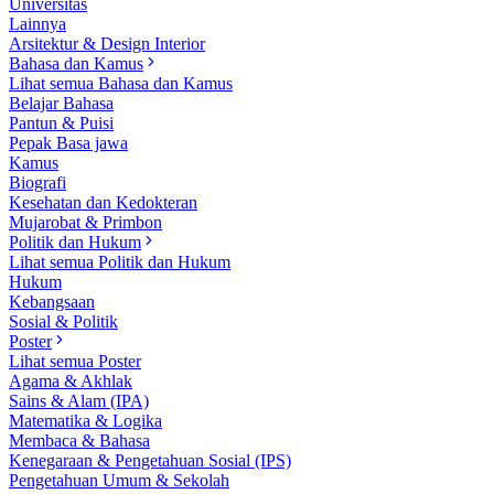
Universitas
Lainnya
Arsitektur & Design Interior
Bahasa dan Kamus
Lihat semua Bahasa dan Kamus
Belajar Bahasa
Pantun & Puisi
Pepak Basa jawa
Kamus
Biografi
Kesehatan dan Kedokteran
Mujarobat & Primbon
Politik dan Hukum
Lihat semua Politik dan Hukum
Hukum
Kebangsaan
Sosial & Politik
Poster
Lihat semua Poster
Agama & Akhlak
Sains & Alam (IPA)
Matematika & Logika
Membaca & Bahasa
Kenegaraan & Pengetahuan Sosial (IPS)
Pengetahuan Umum & Sekolah