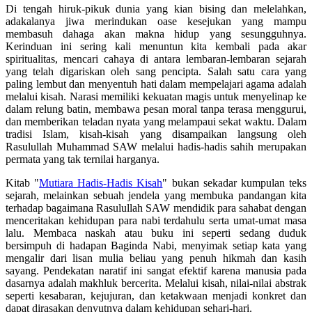
Di tengah hiruk-pikuk dunia yang kian bising dan melelahkan,
adakalanya jiwa merindukan oase kesejukan yang mampu
membasuh dahaga akan makna hidup yang sesungguhnya.
Kerinduan ini sering kali menuntun kita kembali pada akar
spiritualitas, mencari cahaya di antara lembaran-lembaran sejarah
yang telah digariskan oleh sang pencipta. Salah satu cara yang
paling lembut dan menyentuh hati dalam mempelajari agama adalah
melalui kisah. Narasi memiliki kekuatan magis untuk menyelinap ke
dalam relung batin, membawa pesan moral tanpa terasa menggurui,
dan memberikan teladan nyata yang melampaui sekat waktu. Dalam
tradisi Islam, kisah-kisah yang disampaikan langsung oleh
Rasulullah Muhammad SAW melalui hadis-hadis sahih merupakan
permata yang tak ternilai harganya.
Kitab "
Mutiara Hadis-Hadis Kisah
" bukan sekadar kumpulan teks
sejarah, melainkan sebuah jendela yang membuka pandangan kita
terhadap bagaimana Rasulullah SAW mendidik para sahabat dengan
menceritakan kehidupan para nabi terdahulu serta umat-umat masa
lalu. Membaca naskah atau buku ini seperti sedang duduk
bersimpuh di hadapan Baginda Nabi, menyimak setiap kata yang
mengalir dari lisan mulia beliau yang penuh hikmah dan kasih
sayang. Pendekatan naratif ini sangat efektif karena manusia pada
dasarnya adalah makhluk bercerita. Melalui kisah, nilai-nilai abstrak
seperti kesabaran, kejujuran, dan ketakwaan menjadi konkret dan
dapat dirasakan denyutnya dalam kehidupan sehari-hari.