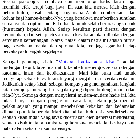
Secara psikologis, membaca dan merenungi hadis kisah juga
memiliki efek terapi bagi jiwa. Di saat kita merasa lelah dengan
beban hidup, kisah tentang bagaimana Allah memberikan jalan
keluar bagi hamba-hamba-Nya yang bertakwa memberikan suntikan
semangat dan optimisme. Kita diajak untuk selalu berprasangka baik
(husnuzan) kepada Allah. Setiap kesulitan pasti disertai dengan
kemudahan, dan setiap tetes air mata kesabaran akan dibalas dengan
senyuman kemenangan. Narasi-narasi dalam hadis ini adalah nutrisi
bagi kesehatan mental dan spiritual kita, menjaga agar hati tetap
bercahaya di tengah kegelapan.
Sebagai penutup, kitab "
Mutiara Hadis-Hadis Kisah
" adalah
undangan bagi kita semua untuk kembali menengok sejarah dengan
kacamata iman dan kebijaksanaan. Mari kita buka hati untuk
menyerap setiap tetes hikmah yang mengalir dari cerita-cerita ini.
Jadikanlah setiap kisah sebagai kompas yang mengarahkan langkah
kita menuju jalan yang lurus, jalan yang dipenuhi dengan cinta dan
rida-Nya. Semoga dengan menyelami mutiara-mutiara hadis ini, kita
tidak hanya menjadi pengagum masa lalu, tetapi juga menjadi
pelaku sejarah yang mampu menebarkan kebaikan dan kedamaian
di mana pun kita berada. Mari kita jadikan hidup kita sendiri sebagai
sebuah kisah indah yang layak diceritakan oleh generasi mendatang,
sebuah kisah tentang hamba yang berupaya meneladani cahaya para
nabi dalam setiap tarikan napasnya.