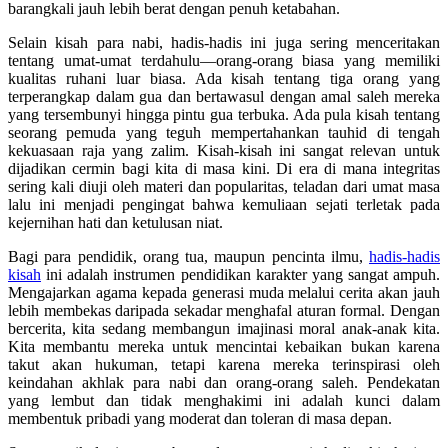
barangkali jauh lebih berat dengan penuh ketabahan.
Selain kisah para nabi, hadis-hadis ini juga sering menceritakan
tentang umat-umat terdahulu—orang-orang biasa yang memiliki
kualitas ruhani luar biasa. Ada kisah tentang tiga orang yang
terperangkap dalam gua dan bertawasul dengan amal saleh mereka
yang tersembunyi hingga pintu gua terbuka. Ada pula kisah tentang
seorang pemuda yang teguh mempertahankan tauhid di tengah
kekuasaan raja yang zalim. Kisah-kisah ini sangat relevan untuk
dijadikan cermin bagi kita di masa kini. Di era di mana integritas
sering kali diuji oleh materi dan popularitas, teladan dari umat masa
lalu ini menjadi pengingat bahwa kemuliaan sejati terletak pada
kejernihan hati dan ketulusan niat.
Bagi para pendidik, orang tua, maupun pencinta ilmu,
hadis-hadis
kisah
ini adalah instrumen pendidikan karakter yang sangat ampuh.
Mengajarkan agama kepada generasi muda melalui cerita akan jauh
lebih membekas daripada sekadar menghafal aturan formal. Dengan
bercerita, kita sedang membangun imajinasi moral anak-anak kita.
Kita membantu mereka untuk mencintai kebaikan bukan karena
takut akan hukuman, tetapi karena mereka terinspirasi oleh
keindahan akhlak para nabi dan orang-orang saleh. Pendekatan
yang lembut dan tidak menghakimi ini adalah kunci dalam
membentuk pribadi yang moderat dan toleran di masa depan.