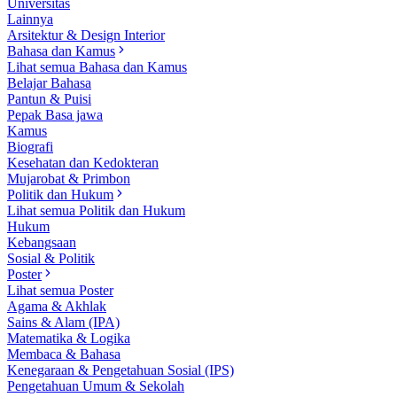
Universitas
Lainnya
Arsitektur & Design Interior
Bahasa dan Kamus
Lihat semua Bahasa dan Kamus
Belajar Bahasa
Pantun & Puisi
Pepak Basa jawa
Kamus
Biografi
Kesehatan dan Kedokteran
Mujarobat & Primbon
Politik dan Hukum
Lihat semua Politik dan Hukum
Hukum
Kebangsaan
Sosial & Politik
Poster
Lihat semua Poster
Agama & Akhlak
Sains & Alam (IPA)
Matematika & Logika
Membaca & Bahasa
Kenegaraan & Pengetahuan Sosial (IPS)
Pengetahuan Umum & Sekolah