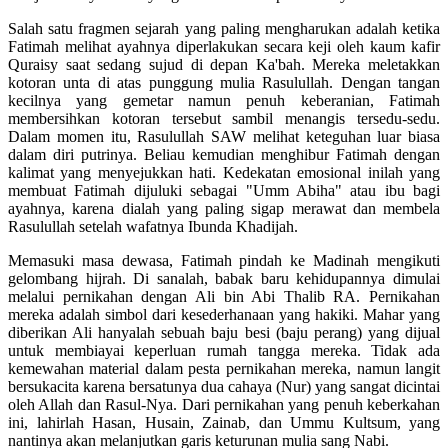
Salah satu fragmen sejarah yang paling mengharukan adalah ketika
Fatimah melihat ayahnya diperlakukan secara keji oleh kaum kafir
Quraisy saat sedang sujud di depan Ka'bah. Mereka meletakkan
kotoran unta di atas punggung mulia Rasulullah. Dengan tangan
kecilnya yang gemetar namun penuh keberanian, Fatimah
membersihkan kotoran tersebut sambil menangis tersedu-sedu.
Dalam momen itu, Rasulullah SAW melihat keteguhan luar biasa
dalam diri putrinya. Beliau kemudian menghibur Fatimah dengan
kalimat yang menyejukkan hati. Kedekatan emosional inilah yang
membuat Fatimah dijuluki sebagai "Umm Abiha" atau ibu bagi
ayahnya, karena dialah yang paling sigap merawat dan membela
Rasulullah setelah wafatnya Ibunda Khadijah.
Memasuki masa dewasa, Fatimah pindah ke Madinah mengikuti
gelombang hijrah. Di sanalah, babak baru kehidupannya dimulai
melalui pernikahan dengan Ali bin Abi Thalib RA. Pernikahan
mereka adalah simbol dari kesederhanaan yang hakiki. Mahar yang
diberikan Ali hanyalah sebuah baju besi (baju perang) yang dijual
untuk membiayai keperluan rumah tangga mereka. Tidak ada
kemewahan material dalam pesta pernikahan mereka, namun langit
bersukacita karena bersatunya dua cahaya (Nur) yang sangat dicintai
oleh Allah dan Rasul-Nya. Dari pernikahan yang penuh keberkahan
ini, lahirlah Hasan, Husain, Zainab, dan Ummu Kultsum, yang
nantinya akan melanjutkan garis keturunan mulia sang Nabi.