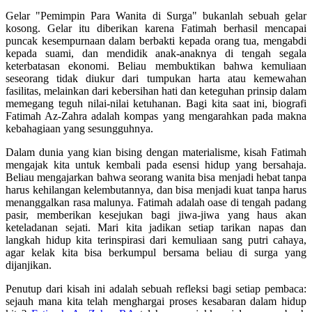
Gelar "Pemimpin Para Wanita di Surga" bukanlah sebuah gelar
kosong. Gelar itu diberikan karena Fatimah berhasil mencapai
puncak kesempurnaan dalam berbakti kepada orang tua, mengabdi
kepada suami, dan mendidik anak-anaknya di tengah segala
keterbatasan ekonomi. Beliau membuktikan bahwa kemuliaan
seseorang tidak diukur dari tumpukan harta atau kemewahan
fasilitas, melainkan dari kebersihan hati dan keteguhan prinsip dalam
memegang teguh nilai-nilai ketuhanan. Bagi kita saat ini, biografi
Fatimah Az-Zahra adalah kompas yang mengarahkan pada makna
kebahagiaan yang sesungguhnya.
Dalam dunia yang kian bising dengan materialisme, kisah Fatimah
mengajak kita untuk kembali pada esensi hidup yang bersahaja.
Beliau mengajarkan bahwa seorang wanita bisa menjadi hebat tanpa
harus kehilangan kelembutannya, dan bisa menjadi kuat tanpa harus
menanggalkan rasa malunya. Fatimah adalah oase di tengah padang
pasir, memberikan kesejukan bagi jiwa-jiwa yang haus akan
keteladanan sejati. Mari kita jadikan setiap tarikan napas dan
langkah hidup kita terinspirasi dari kemuliaan sang putri cahaya,
agar kelak kita bisa berkumpul bersama beliau di surga yang
dijanjikan.
Penutup dari kisah ini adalah sebuah refleksi bagi setiap pembaca:
sejauh mana kita telah menghargai proses kesabaran dalam hidup