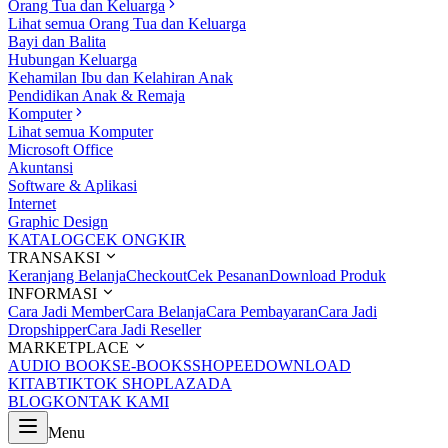
Orang Tua dan Keluarga
Lihat semua Orang Tua dan Keluarga
Bayi dan Balita
Hubungan Keluarga
Kehamilan Ibu dan Kelahiran Anak
Pendidikan Anak & Remaja
Komputer
Lihat semua Komputer
Microsoft Office
Akuntansi
Software & Aplikasi
Internet
Graphic Design
KATALOG
CEK ONGKIR
TRANSAKSI
Keranjang Belanja
Checkout
Cek Pesanan
Download Produk
INFORMASI
Cara Jadi Member
Cara Belanja
Cara Pembayaran
Cara Jadi
Dropshipper
Cara Jadi Reseller
MARKETPLACE
AUDIO BOOKS
E-BOOKS
SHOPEE
DOWNLOAD
KITAB
TIKTOK SHOP
LAZADA
BLOG
KONTAK KAMI
Menu