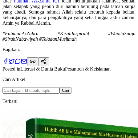
kita?
Fatimah Az-Zahra RA
telah menunjukkan jalannya, sebuah
jalan setapak yang penuh duri namun berujung pada taman surga
yang abadi. Semoga rahmat Allah selalu tercurah kepada beliau,
keluarganya, dan para pengikutnya yang setia hingga akhir zaman.
Amin ya Rabbal Alamin.
#FatimahAzZahra #KisahInspiratif #WanitaSurga
#SirahNabawiyah #TeladanMuslimah
Bagikan:
Posted in
Literasi & Dunia Buku
Pesantren & Keislaman
Cari Artikel
Cari
Terbaru