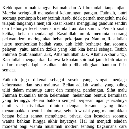
Kehidupan rumah tangga Fatimah dan Ali bukanlah tanpa ujian.
Mereka seringkali mengalami kekurangan pangan. Fatimah, putri
seorang pemimpin besar jazirah Arab, tidak pernah mengeluh meski
telapak tangannya menjadi kasar karena menggiling gandum sendiri
dan bahunya lecet karena memikul air dari sumur. Pernah suatu
ketika, beliau mendatangi Rasulullah untuk meminta seorang
pelayan demi meringankan beban pekerjaannya. Namun, Rasulullah
justru memberikan hadiah yang jauh lebih berharga dari seorang
pelayan, yaitu amalan dzikir yang kini kita kenal sebagai Tasbih
Fatimah (Subhanallah 33x, Alhamdulillah 33x, Allahu Akbar 34x).
Rasulullah mengajarkan bahwa kekuatan spiritual jauh lebih utama
dalam menghadapi kesulitan hidup dibandingkan bantuan fisik
semata.
Fatimah juga dikenal sebagai sosok yang sangat menjaga
kehormatan dan rasa malunya. Beliau adalah wanita yang paling
teliti dalam menutup aurat dan menjaga pandangan. Sifat malu
Fatimah bukanlah tanda kelemahan, melainkan bentuk kemuliaan
yang tertinggi. Beliau bahkan sempat berpesan agar jenazahnya
nanti saat disalatkan ditutup dengan keranda yang tidak
menampakkan bentuk tubuhnya, sebuah wasiat yang menunjukkan
betapa beliau sangat menghargai privasi dan kesucian seorang
wanita bahkan hingga akhir hayatnya. Hal ini menjadi teladan
moderat bagi wanita muslimah modern tentang bagaimana cara