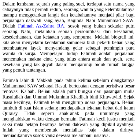
Dalam lembaran sejarah yang paling suci, terdapat satu nama yang
cahayanya tidak pernah redup, seorang wanita yang kelembutannya
mampu menggetarkan langit dan ketabahannya menjadi pilar bagi
perjuangan dakwah sang ayah, Baginda Nabi Muhammad SAW.
Dialah
Fatimah Az-Zahra RA
, sosok yang bukan sekadar putri
seorang Nabi, melainkan sebuah personifikasi dari kesabaran,
kesederhanaan, dan ketaatan yang sempurna. Melalui biografi ini,
kita akan menyelami kedalaman samudera budi pekerti beliau yang
membuatnya layak menyandang gelar sebagai pemimpin para
wanita di surga. Mempelajari hidup Fatimah adalah perjalanan
menemukan makna cinta yang tulus antara anak dan ayah, serta
kesetiaan yang tak goyah dalam mengarungi biduk rumah tangga
yang penuh tantangan.
Fatimah lahir di Makkah pada tahun kelima sebelum diangkatnya
Muhammad SAW sebagai Rasul, bertepatan dengan peristiwa besar
renovasi Ka'bah. Beliau adalah putri bungsu dari pasangan mulia
Rasulullah dan Ummul Mukminin Khadijah binti Khuwaylid. Sejak
masa kecilnya, Fatimah telah menghirup udara perjuangan. Beliau
tumbuh di saat Islam sedang mendapatkan tekanan hebat dari kaum
Quraisy. Tidak seperti anak-anak pada umumnya yang
menghabiskan waktu dengan bermain, Fatimah kecil justru menjadi
saksi mata betapa beratnya beban dakwah yang dipikul ayahnya.
Inilah yang membentuk mentalitas baja dalam dirinya,
menjadikannya sosok yang dewasa melampaui usianya.