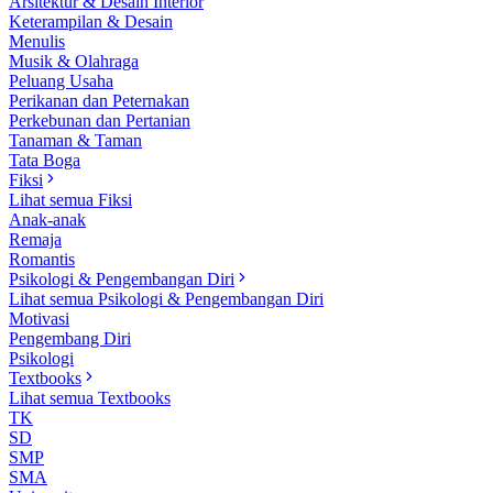
Arsitektur & Desain Interior
Keterampilan & Desain
Menulis
Musik & Olahraga
Peluang Usaha
Perikanan dan Peternakan
Perkebunan dan Pertanian
Tanaman & Taman
Tata Boga
Fiksi
Lihat semua Fiksi
Anak-anak
Remaja
Romantis
Psikologi & Pengembangan Diri
Lihat semua Psikologi & Pengembangan Diri
Motivasi
Pengembang Diri
Psikologi
Textbooks
Lihat semua Textbooks
TK
SD
SMP
SMA