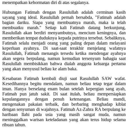
menempatkan kehormatan diri di atas segalanya.
Hubungan Fatimah dengan Rasulullah adalah cerminan kasih
sayang yang ideal. Rasulullah pernah bersabda, "Fatimah adalah
bagian dariku. Siapa yang membuatnya marah, maka ia telah
membuatku marah." Setiap kali Fatimah datang berkunjung,
Rasulullah akan berdiri menyambutnya, mencium keningnya, dan
memberikan tempat duduknya kepada putrinya tersebut. Sebaliknya,
Fatimah selalu menjadi orang yang paling depan dalam melayani
keperluan ayahnya. Di saat-saat terakhir menjelang wafatnya
Rasulullah, Fatimah menangis tersedu ketika mendengar ayahnya
akan segera berpulang, namun kemudian tersenyum bahagia saat
Rasulullah membisikkan bahwa dialah anggota keluarga pertama
yang akan menyusul beliau ke alam baka.
Kesabaran Fatimah kembali diuji saat Rasulullah SAW wafat.
Kesedihannya begitu mendalam, namun beliau tetap tegar dalam
iman. Hanya berselang enam bulan setelah kepergian sang ayah,
Fatimah pun jatuh sakit. Di saat itulah, beliau mempersiapkan
kepulangannya dengan penuh ketenangan. Beliau mandi,
mengenakan pakaian terbaik, dan berbaring menghadap kiblat
dengan senyuman di wajahnya. Fatimah Az-Zahra RA berpulang ke
haribaan Ilahi pada usia yang masih sangat muda, namun
meninggalkan warisan keteladanan yang akan terus hidup selama
ribuan tahun.