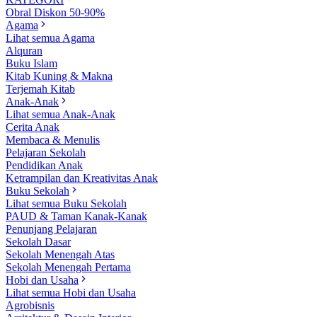
Obral Diskon 50-90%
Agama
Lihat semua Agama
Alquran
Buku Islam
Kitab Kuning & Makna
Terjemah Kitab
Anak-Anak
Lihat semua Anak-Anak
Cerita Anak
Membaca & Menulis
Pelajaran Sekolah
Pendidikan Anak
Ketrampilan dan Kreativitas Anak
Buku Sekolah
Lihat semua Buku Sekolah
PAUD & Taman Kanak-Kanak
Penunjang Pelajaran
Sekolah Dasar
Sekolah Menengah Atas
Sekolah Menengah Pertama
Hobi dan Usaha
Lihat semua Hobi dan Usaha
Agrobisnis