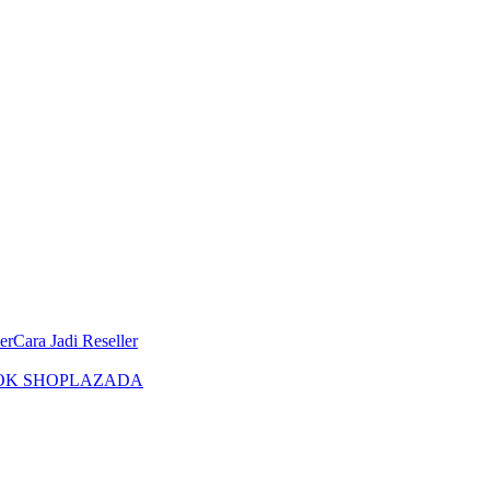
er
Cara Jadi Reseller
OK SHOP
LAZADA