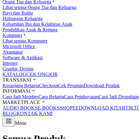
Orang Tua dan Keluarga
Lihat semua Orang Tua dan Keluarga
Bayi dan Balita
Hubungan Keluarga
Kehamilan Ibu dan Kelahiran Anak
Pendidikan Anak & Remaja
Komputer
Lihat semua Komputer
Microsoft Office
Akuntansi
Software & Aplikasi
Internet
Graphic Design
KATALOG
CEK ONGKIR
TRANSAKSI
Keranjang Belanja
Checkout
Cek Pesanan
Download Produk
INFORMASI
Cara Jadi Member
Cara Belanja
Cara Pembayaran
Cara Jadi Dropshipp
MARKETPLACE
AUDIO BOOKS
E-BOOKS
SHOPEE
DOWNLOAD KITAB
TIKT
BLOG
KONTAK KAMI
Menu
Semua Produk