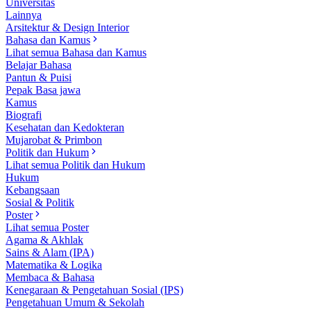
Universitas
Lainnya
Arsitektur & Design Interior
Bahasa dan Kamus
Lihat semua Bahasa dan Kamus
Belajar Bahasa
Pantun & Puisi
Pepak Basa jawa
Kamus
Biografi
Kesehatan dan Kedokteran
Mujarobat & Primbon
Politik dan Hukum
Lihat semua Politik dan Hukum
Hukum
Kebangsaan
Sosial & Politik
Poster
Lihat semua Poster
Agama & Akhlak
Sains & Alam (IPA)
Matematika & Logika
Membaca & Bahasa
Kenegaraan & Pengetahuan Sosial (IPS)
Pengetahuan Umum & Sekolah