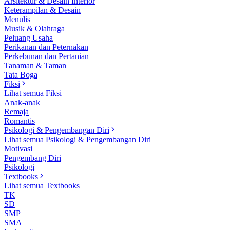
Arsitektur & Desain Interior
Keterampilan & Desain
Menulis
Musik & Olahraga
Peluang Usaha
Perikanan dan Peternakan
Perkebunan dan Pertanian
Tanaman & Taman
Tata Boga
Fiksi
Lihat semua Fiksi
Anak-anak
Remaja
Romantis
Psikologi & Pengembangan Diri
Lihat semua Psikologi & Pengembangan Diri
Motivasi
Pengembang Diri
Psikologi
Textbooks
Lihat semua Textbooks
TK
SD
SMP
SMA